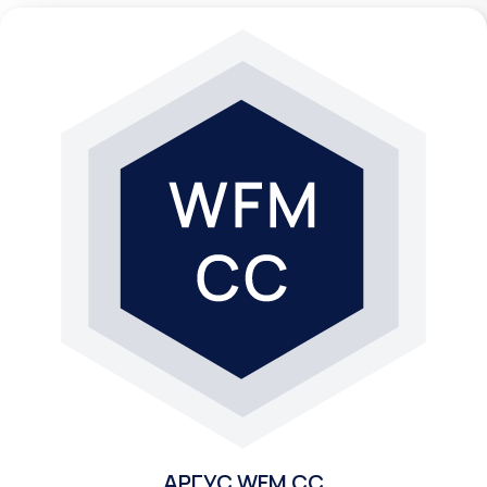
АРГУС WFM CC