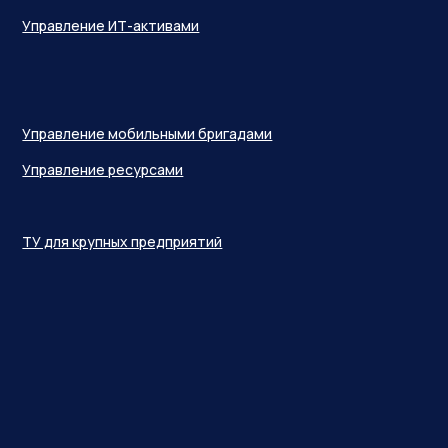
Решения
Управление персоналом
Управление активами предприятия
Управление сотрудниками контакт-центра
Управление ИТ-услугами
Управление ИТ-активами
Управление мобильными бригадами
Управление ресурсами