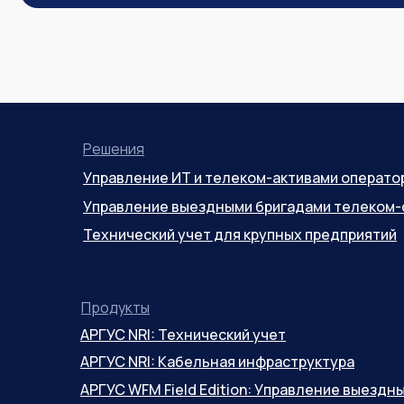
Решения
Управление ИТ и телеком-активами операто
Управление выездными бригадами телеком-
Технический учет для крупных предприятий
Продукты
АРГУС NRI: Технический учет
АРГУС NRI: Кабельная инфраструктура
АРГУС WFM Field Edition: Управление выезд