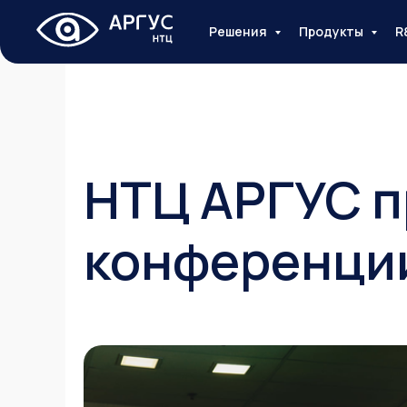
Решения
Продукты
R
НТЦ АРГУС п
конференции