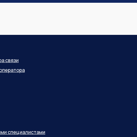
ра связи
оператора
ными специалистами