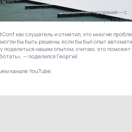
в — инженер по автоматизации тестирования — с
 в базе данных. Юнит-тесты и провайдеры данных
tConf как слушатель и отметил, что многие пробл
могли бы быть решены, если бы был опыт автомат
чу поделиться нашим опытом, считаю, это поможет 
отать», — поделился Георгий.
шем канале YouTube.