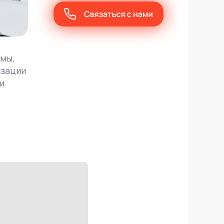
».
емы,
изации
и