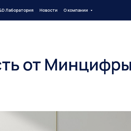
&D Лаборатория
Новости
О компании
ть от Минцифр