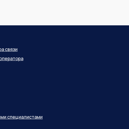
ра связи
оператора
ными специалистами