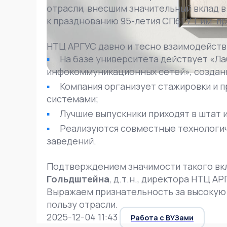
отрасли, внесшим значительный вклад 
к празднованию 95-летия СПбГУТ им. пр
НТЦ АРГУС давно и тесно взаимодейств
На базе университета действует «Л
инфокоммуникационных сетей», созданн
Компания организует стажировки и п
системами;
Лучшие выпускники приходят в штат 
Реализуются совместные технологиче
заведений.
Подтверждением значимости такого вк
Гольдштейна
, д.т.н., директора НТЦ 
Выражаем признательность за высокую 
пользу отрасли.
2025-12-04 11:43
Работа с ВУЗами