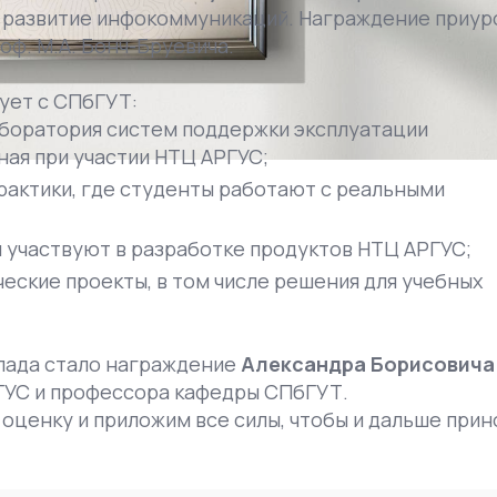
в развитие инфокоммуникаций. Награждение приур
оф. М.А. Бонч-Бруевича.
ует с СПбГУТ:
аборатория систем поддержки эксплуатации
ая при участии НТЦ АРГУС;
рактики, где студенты работают с реальными
и участвуют в разработке продуктов НТЦ АРГУС;
ские проекты, в том числе решения для учебных
лада стало награждение
Александра Борисовича
АРГУС и профессора кафедры СПбГУТ.
оценку и приложим все силы, чтобы и дальше прин