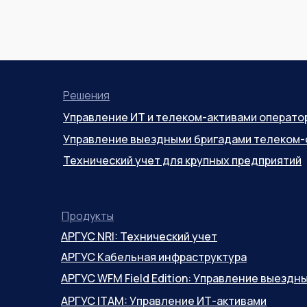
Решения
Управление ИТ и телеком-активами операто
Управление выездными бригадами телеком-
Технический учет для крупных предприятий
Продукты
АРГУС NRI: Технический учет
АРГУС Кабельная инфраструктура
АРГУС WFM Field Edition: Управление выезд
АРГУС ITAM: Управление ИТ-активами