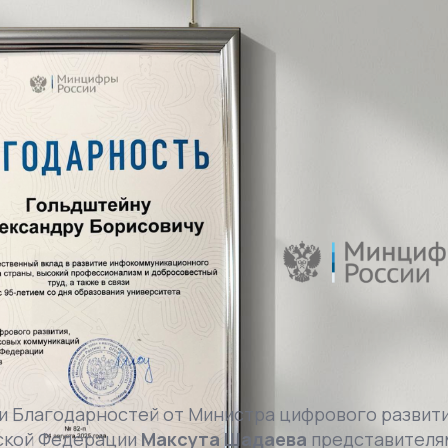
и Благодарностей от Министра цифрового развити
йской Федерации
Максута Шадаева
представителя