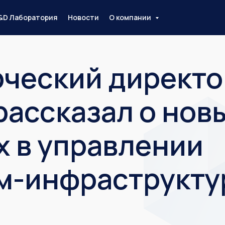
&D Лаборатория
Новости
О компании
ческий директо
рассказал о нов
х в управлении
м-инфраструкту