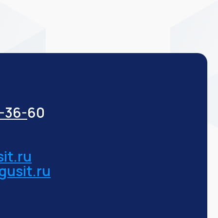
3-36-
60
it.ru
gusit.ru