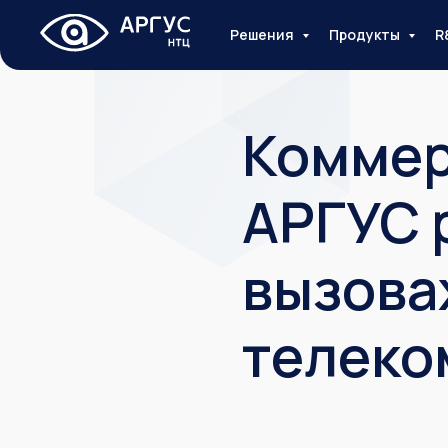
Решения
Продукты
R
Коммер
АРГУС 
вызова
телеко