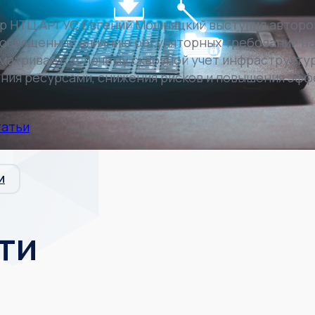
р НТЦ АРГУС Евгений Мошняцкий выступил авторо
 посвященной влиянию регуляторных требований на
сматривается, почему сквозной учет инфраструкт
ния ресурсами, снижения рисков и повышения эфф
татьи
И
ти