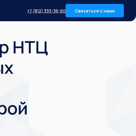
+7 (812) 333-36-60
Связаться с нами
р НТЦ
ых
рой