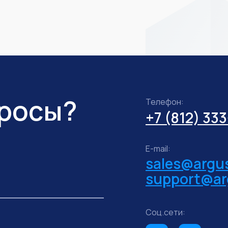
просы?
Телефон:
+7 (812) 33
E-mail:
sales@argus
support@ar
Соц.сети: