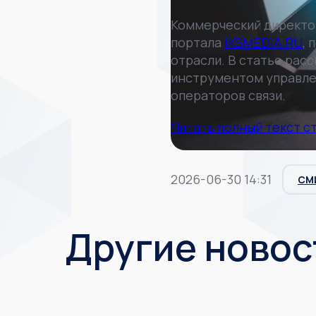
Коммерческий директо
портала
IKSMEDIA.RU
,
отрасли. В статье рас
инструментом управле
операторов связи.
Читать полный текст с
2026-06-30 14:31
СМ
Другие новос