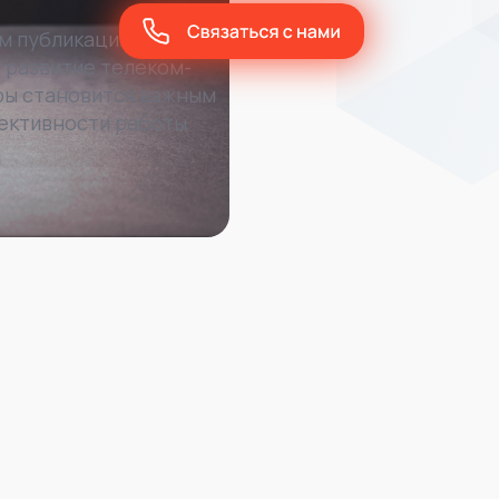
м публикации для
 развитие телеком-
уры становится важным
ективности работы