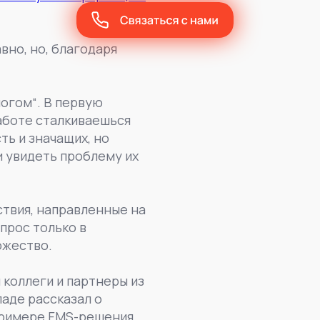
вно, но, благодаря
ногом“. В первую
работе сталкиваешься
ть и значащих, но
и увидеть проблему их
йствия, направленные на
прос только в
ожество.
 коллеги и партнеры из
ладе рассказал о
примере FMS-решения.