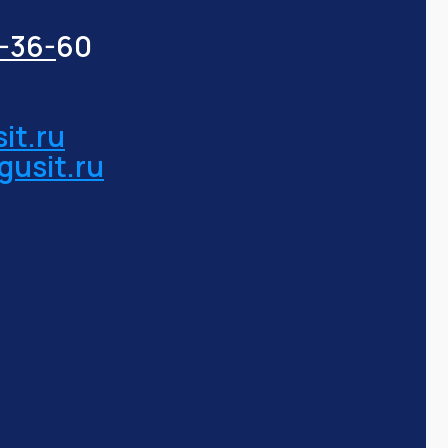
3-36-
60
it.ru
gusit.ru