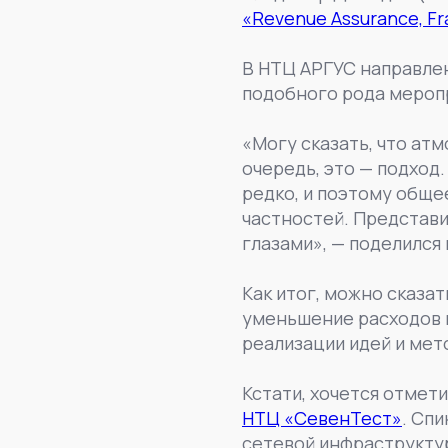
«Revenue Assurance, Fr
В НТЦ АРГУС направлен
подобного рода меропр
«Могу сказать, что ат
очередь, это — подход
редко, и поэтому общее
частностей. Представи
глазами», — поделился
Как итог, можно сказат
уменьшение расходов н
реализации идей и мет
Кстати, хочется отмет
НТЦ «СевенТест»
. Сп
сетевой инфраструктур