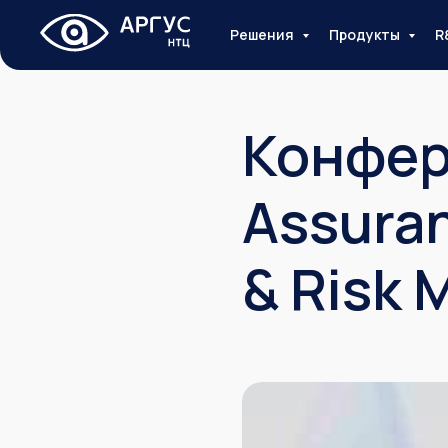
Решения
Продукты
R
Конфер
Assuran
& Risk