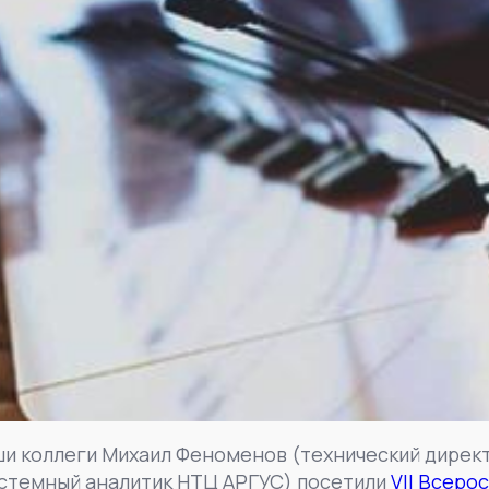
аши коллеги Михаил Феноменов (технический дирек
стемный аналитик НТЦ АРГУС) посетили
VII Всер