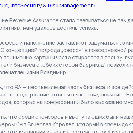
aud, InfoSecurity & Risk Management»
.
ие Revenue Assurance стало развиваться не так да
иятиям, нам удалось достичь успеха.
мосфера и наполнение заставляют задуматься „о м
. С концепцией подхода „сверху“ в повседневной 
 понимание картины часто стирается в пользу, пус
тели бизнеса с „обеих сторон баррикад“ позволил
 впечатлениями Владимир.
ь, что RA — неотъемлемая часть бизнеса, и все де
а его содержание, относятся к этому понятию. Во
одов, которых на конференции было высказано мн
ить, что среди спонсоров и выступающих были наши
икером был Вячеслав Королев, который в своем док
е, отслеживании и анализе сетевого трафика на 