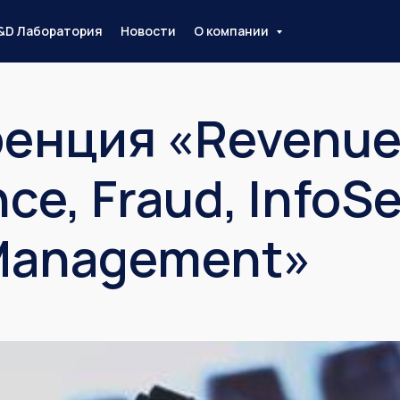
&D Лаборатория
Новости
О компании
енция «Revenu
ce, Fraud, InfoSe
 Management»