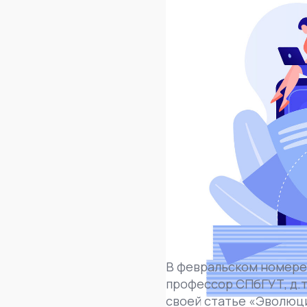
В февральском номере 
профессор СПбГУТ, д.т.
своей статье «Эволюци