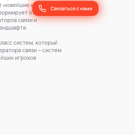
ет новейшие изменения
формирует эти знания в
торов связи и
ландшафта.
ласс систем, который
ратора связи – систем
ейших игроков