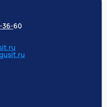
3-36-
60
it.ru
gusit.ru