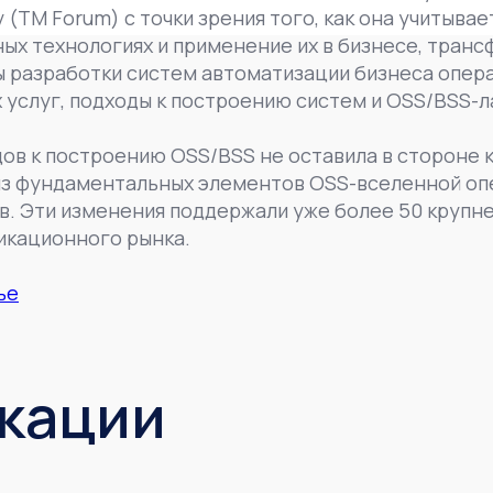
(TM Forum) с точки зрения того, как она учитыва
х технологиях и применение их в бизнесе, транс
 разработки систем автоматизации бизнеса опера
услуг, подходы к построению систем и OSS/BSS-
в к построению OSS/BSS не оставила в стороне к
из фундаментальных элементов OSS-вселенной опе
в. Эти изменения поддержали уже более 50 крупн
кационного рынка.
ье
икации