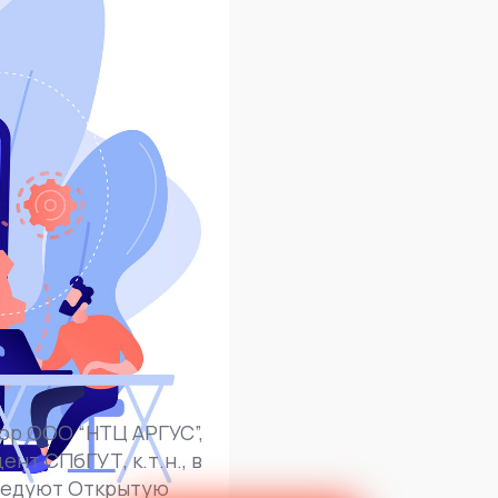
тор ООО “НТЦ АРГУС”,
ент СПбГУТ, к.т.н., в
следуют Открытую