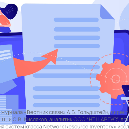
журнала «Вестник связи» А.Б. Гольдштейн, дирек
н., и С.В. Кисляков, аналитик ООО “НТЦ АРГУС”, доц
я систем класса Network Resource Inventory» ис