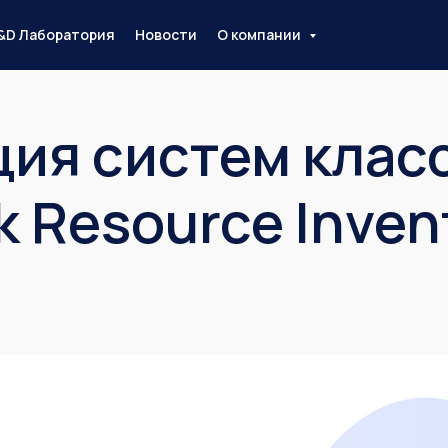
&D Лаборатория
Новости
О компании
ия систем клас
 Resource Inven