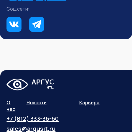
Соц.сети:
О
Новости
Карьера
нас
+7 (812) 333-36-60
sales@argusit.ru