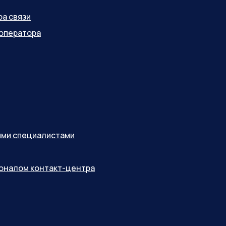
ра связи
оператора
ными специалистами
соналом контакт-центра