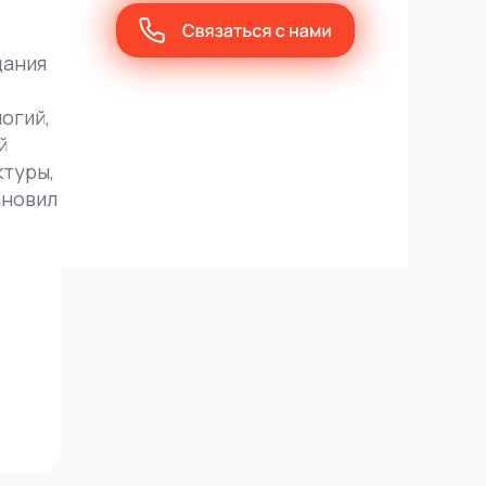
дания
огий,
й
туры,
ановил