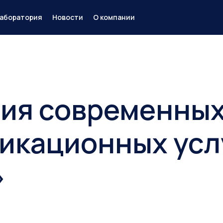
аборатория
Новости
О компании
ция современны
икационных усл
»