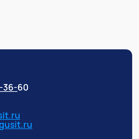
3-36-
60
it.ru
gusit.ru