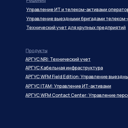
Решения
Управление ИТ и телеком-активами операто
Управление выездными бригадами телеком-
Технический учет для крупных предприятий
Продукты
АРГУС NRI: Технический учет
АРГУС Кабельная инфраструктура
АРГУС WFM Field Edition: Управление выезд
АРГУС ITAM: Управление ИТ-активами
АРГУС WFM Contact Center: Управление пер