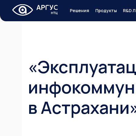
Решения
Продукты
R&D Л
«Эксплуата
инфокоммун
в Астрахани