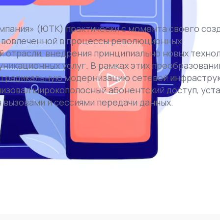
пания» (ЮТК) практически с момента своего соз
но вовлеченной в процессы революционных
отрасли, внедрения принципиально новых технол
никационных услуг. В рамках этих преобразовани
л радикальную модернизацию сетевой инфраструк
изовал широкополосный абонентский доступ, уст
вызовами и сессиями передачи данных.
икации