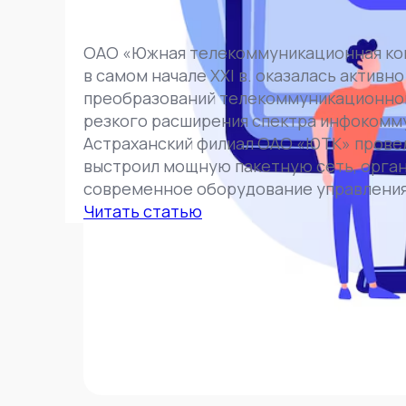
ОАО «Южная телекоммуникационная ком
в самом начале XXI в. оказалась актив
преобразований телекоммуникационной 
резкого расширения спектра инфокомму
Астраханский филиал ОАО «ЮТК» прове
выстроил мощную пакетную сеть, орган
современное оборудование управления 
Читать статью
Другие публ
и материалы