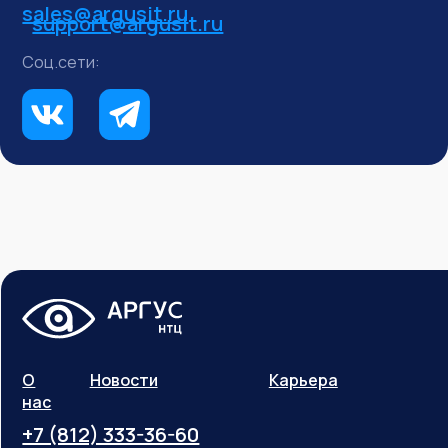
sales@argusit.ru
support@argusit.ru
Соц.сети:
О
Новости
Карьера
нас
+7 (812) 333-36-60