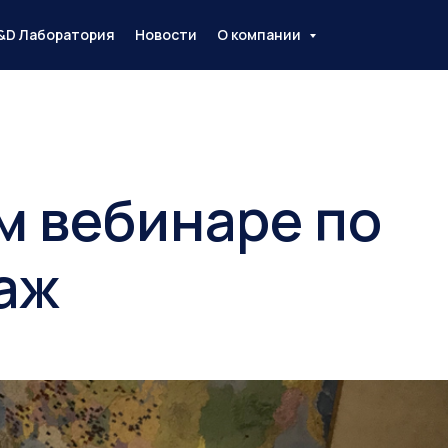
&D Лаборатория
Новости
О компании
 вебинаре по
аж