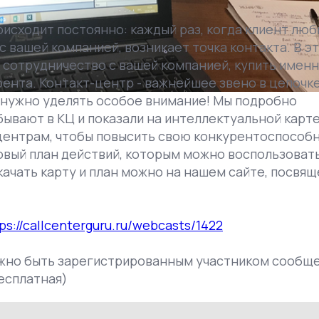
исходит постоянно: каждый раз, когда клиент лю
 вашей компанией, возникает точка контакта. В э
 сотрудничество с вашей компанией, купить имен
рента. Контакт-центр - важнейшее звено в цепочк
м нужно уделять особое внимание! Мы подробно
 бывают в КЦ и показали на интеллектуальной карте
центрам, чтобы повысить свою конкурентоспособ
товый план действий, которым можно воспользоват
качать карту и план можно на нашем сайте, посвя
tps://callcenterguru.ru/webcasts/1422
ужно быть зарегистрированным участником сообщ
есплатная)