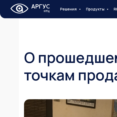
Решения
Продукты
R
О прошедшем
точкам прод