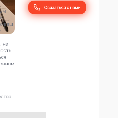
бым
ти
но ваш
е
, на
ность
ься
щенном
ества