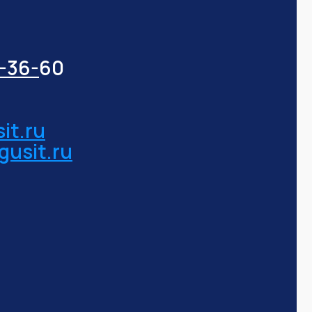
3-36-
60
it.ru
gusit.ru