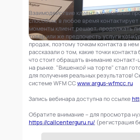
Взаимодействие клиента и компании про
способом, в любое время контактирует с
моменты клиент решает, продолжать ли
товар или же предпочесть услуги конку
продаж, поэтому точкам контакта в не
рассказали о том, какие точки контакта
что стоит обращать внимание контакт-
на рынке. "Вишенкой на торте" стал го
для получения реальных результатов! С
системе WFM CC
www.argus-wfmcc.ru
Запись вебинара доступна по ссылке
ht
Обратите внимание – для просмотра н
https://callcenterguru.ru/
(регистрация б