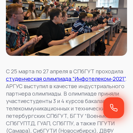
С 25 марта по 27 апреля в СПбГУТ проходила
студенческая олимпиада “Инфотелеком-2021”
.
АРГУС выступил в качестве индустриального
партнера олимпиады. В олимпиаде приняли
участиестуденты 3 и 4 курсов бакалавриата
телекоммуникационных и технических вузов:
петербургских СПбГУТ, БГТУ “Военмех”,
СПбГУПТД, ГУАП, СПбГПУ, а также ПГУТИ
(Самара), СибГУТИ (Новосибирск), ДВФУ