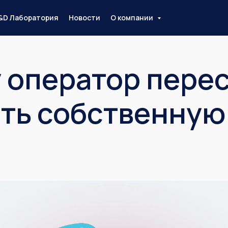
&D Лаборатория
Новости
О компании
 оператор пере
ть собственную