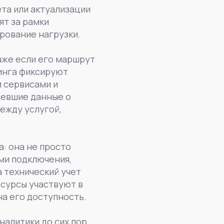
та или актуализации
ят за рамки
ирование нагрузки.
аже если его маршрут
инга фиксируют
и сервисами и
ревшие данные о
ежду услугой,
: она не просто
ами подключения,
 технический учет
есурсы участвуют в
на его доступность.
налитики до сих пор