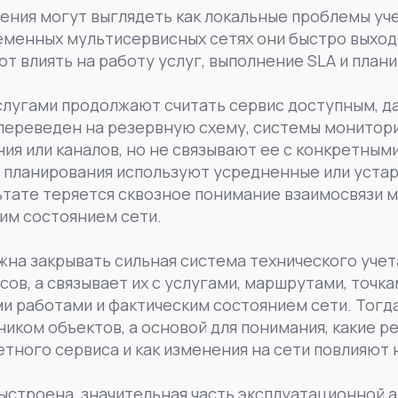
ения могут выглядеть как локальные проблемы уче
еменных мультисервисных сетях они быстро выход
ют влиять на работу услуг, выполнение SLA и план
слугами продолжают считать сервис доступным, д
 переведен на резервную схему, системы монитор
ия или каналов, но не связывают ее с конкретным
ы планирования используют усредненные или уста
льтате теряется сквозное понимание взаимосвязи м
им состоянием сети.
жна закрывать сильная система технического учета
сов, а связывает их с услугами, маршрутами, точк
и работами и фактическим состоянием сети. Тогда
ником объектов, а основой для понимания, какие р
тного сервиса и как изменения на сети повлияют 
выстроена, значительная часть эксплуатационной а