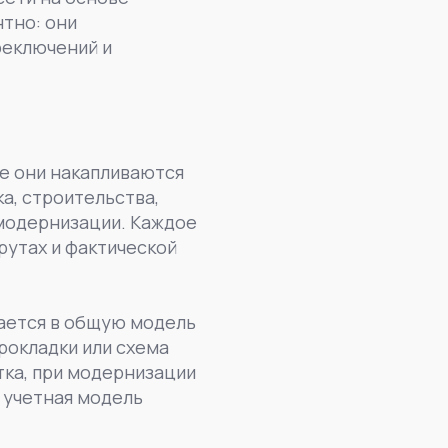
тно: они
реключений и
ще они накапливаются
а, строительства,
 модернизации. Каждое
рутах и фактической
щается в общую модель
рокладки или схема
тка, при модернизации
 учетная модель