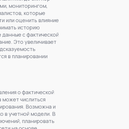
ми, мониторингом,
иалистов, которые
ти или оценить влияние
днимать историю
е данные с фактической
ние. Это увеличивает
едсказуемость
ся в планировании
вления о фактической
в может числиться
вирования. Возможна и
о в учетной модели. В
лючений, планировать
сети на основе