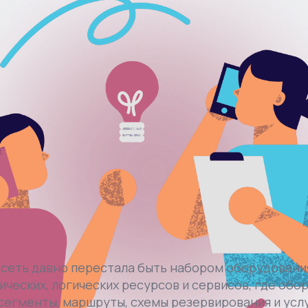
еть давно перестала быть набором оборудования
ических, логических ресурсов и сервисов, где обо
сегменты, маршруты, схемы резервирования и усл