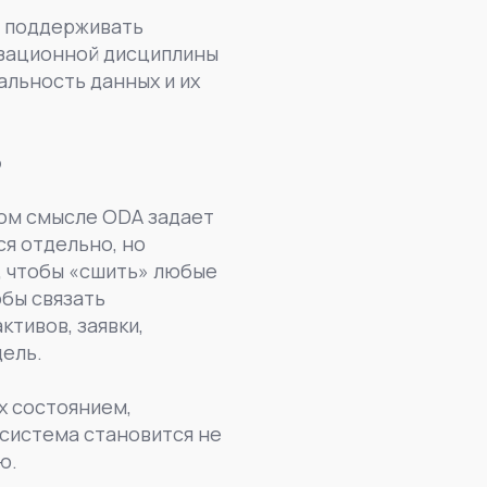
е поддерживать
изационной дисциплины
альность данных и их
о
том смысле ODA задает
я отдельно, но
м, чтобы «сшить» любые
обы связать
ктивов, заявки,
дель.
х состоянием,
-система становится не
ю.