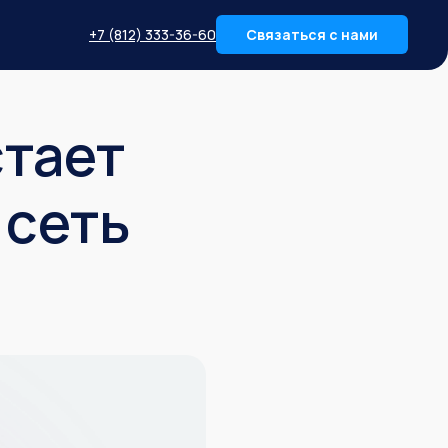
+7 (812) 333-36-60
Связаться с нами
стает
 сеть