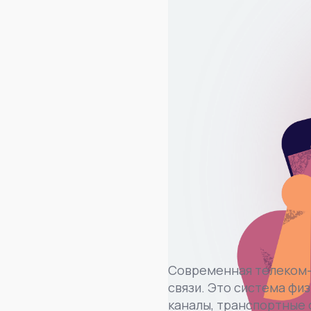
Современная телеком-с
связи. Это система физ
каналы, транспортные 