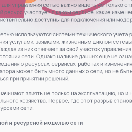
у для управления сетью важно видеть не только от
й ресурс участвует в каком сервисе, какие измен
действительно доступны для подключения или моде
сетью используются системы технического учета 
ния услугами, заявками, жизненным циклом сетевы
аждая из них отвечает за свой участок управлени
стоянии сети. Однако наличие данных еще не озна
ведения о ресурсах, сервисах, работах и изменени
атора может быть много данных о сети, но не быть
ься при принятии решений.
начинают влиять не только на эксплуатацию, но и 
ьного хозяйства. Первое, где этот разрыв станови
урсами сети.
ной и ресурсной моделью сети