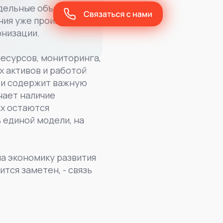
дельные объекты, но и
ения уже произошли в
рнизации.
ресурсов, мониторинга,
х активов и работой
я и содержит важную
чает наличие
ях остаются
 единой модели, на
на экономику развития
тся заметен, - связь