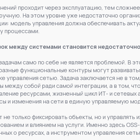
енений проходит через эксплуатацию, тем сложне
вручную. На этом уровне уже недостаточно орган
ции: модель управления должна обеспечивать акту
у процессами.
зок между системами становится недостаточн
задачам само по себе не является проблемой. В э
разные функциональные контуры могут развиватьс
ке управления сетью. Задача заключается не в то
между собой ради самой интеграции, а в том, чт
вление ресурсами, жизненный цикл ИТ- и сетевых а
сы и изменения на сети в единую управляемую мо
 не только фиксировать объекты, но и управлять и
ованием и влиянием на услуги. Именно здесь OSS
ных о ресурсах, а инструментом управления сеть