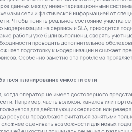
верке данных между инвентаризационными система
схемами сети и фактической информацией от спец
ети. Чтобы понять реальное состояние участка се
бо модернизации на сервисы и SLA, приходится по
какие работы уже были выполнены, сверять учетны
обходимости проводить дополнительное обследова
ложняет подготовку к модернизации и снижает пр
висов. Особенно заметно эта проблема проявляет
баться планирование емкости сети
я, когда оператор не имеет достоверного предста
сети. Например, часть волокон, каналов или порто
спользуется для действующих сервисов или резер
гда ресурсы продолжают считаться занятыми тольк
 сложнее оценивать возможности для новых подк
ующей емкости и принимать решения о развитии 