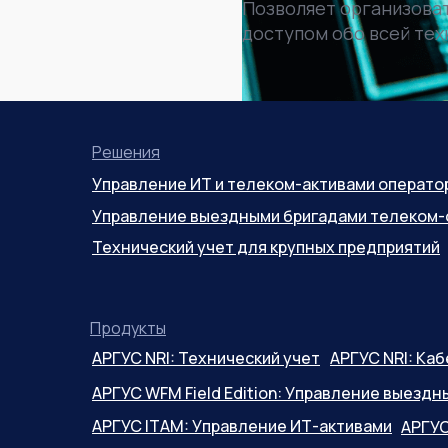
Позволяет организова
доступом обо всей тех
Решения
Управление ИТ и телеком-активами операто
Управление выездными бригадами телеком-
Технический учет для крупных предприятий
Продукты
АРГУС NRI: Технический учет
АРГУС NRI: Ка
АРГУС WFM Field Edition: Управление выезд
АРГУС ITAM: Управление ИТ-активами
АРГУ