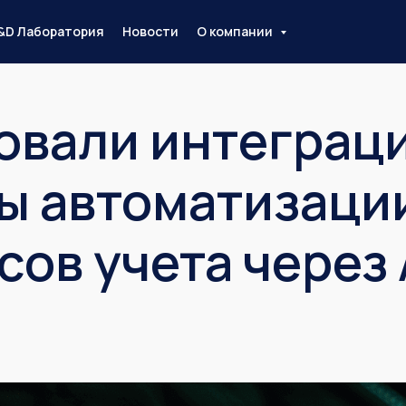
&D Лаборатория
Новости
О компании
овали интеграц
ы автоматизаци
ов учета через 