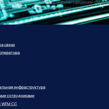
ть и систематизировать хранение сведений с цен
нической инфраструктуре предприятия.
ра связи
оператора
бельная инфраструктура
ными сотрудниками
С WFM CC