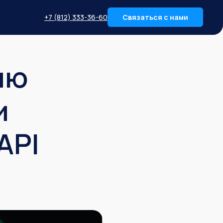
+7 (812) 333-36-60
Связаться с нами
ию
и
API