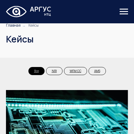
Главная
→
Кейсы
Кейсы
Все
NRI
WFM CC
AMS