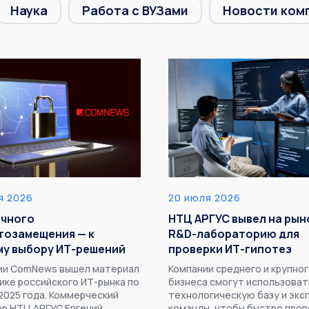
Наука
Работа с ВУЗами
Новости ком
я 2026
20 июля 2026
очного
НТЦ АРГУС вывел на рын
тозамещения — к
R&D-лабораторию для
му выбору ИТ-решений
проверки ИТ-гипотез
нии ComNews вышел материал
Компании среднего и крупно
ике российского ИТ-рынка по
бизнеса смогут использоват
2025 года. Коммерческий
технологическую базу и экс
р НТЦ АРГУС Евгений
команды, чтобы быстро про