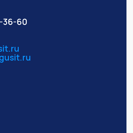
3-36-
60
it.ru
gusit.ru