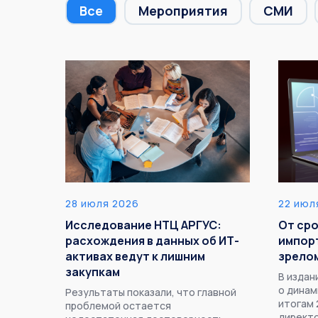
Все
Мероприятия
СМИ
28 июля 2026
22 июл
Исследование НТЦ АРГУС:
От ср
расхождения в данных об ИТ-
импор
активах ведут к лишним
зрело
закупкам
В изда
о динам
Результаты показали, что главной
итогам 
проблемой остается
директо