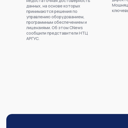
недостаточная достоверность
Мошняц
данных, на основе которых
ключевы
принимаются решения по
управлению оборудованием,
программным обеспечением и
лицензиями. Об этом CNews
сообщили представители НТЦ
АРГУС.