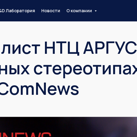
&D Лаборатория
Новости
О компании
лист НТЦ АРГУС
ных стереотипах
 ComNews