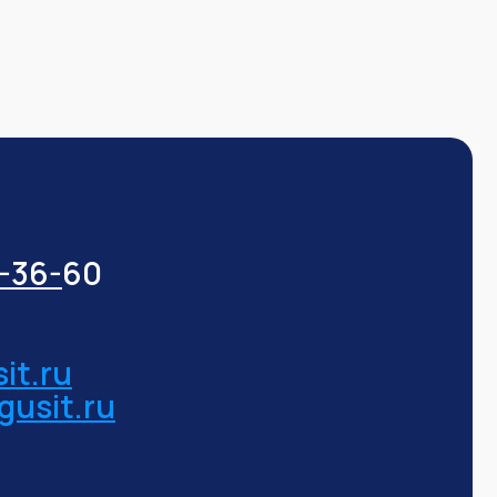
3-36-
60
it.ru
gusit.ru