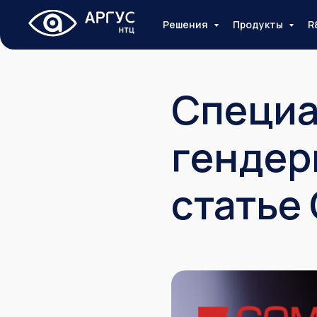
Решения
Продукты
R
Специа
гендер
статье