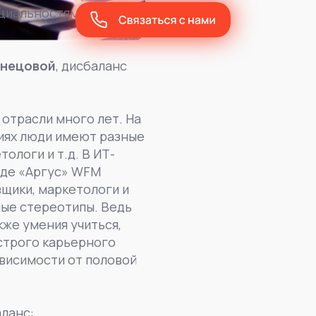
иальностям, а так же
знецовой
, дисбаланс
 отрасли много лет. На
ниях люди имеют разные
ологи и т.д. В ИТ-
нде «Аргус» WFM
вщики, маркетологи и
ные стереотипы. Ведь
кже умения учиться,
строго карьерного
зависимости от половой
ланс: