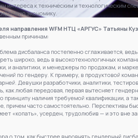
 интереса к техническим и технологическим спец
цифровую экономику.
еля направления WFM НТЦ «АРГУС» Татьяны Ку
твенным причинам:
роблема дисбаланса постепенно сглаживается, ведь
реть широко, ведь в высокотехнологичных компа
ки, и аналитики, и менеджеры по продажам, и маркет
чений по гендеру. К примеру, в продуктовой кома
арней. Девушки разработчики, аналитики, тестиро
, как любая передовая, первая вытесняет гендер
о принципу наличия требуемой квалификации, а та
е, причем часто самостоятельно. Перспективы бы
умеет «копать», усерден, трудолюбив — и это вне 
ра о том, как быстрее выровнять гендерный дисба