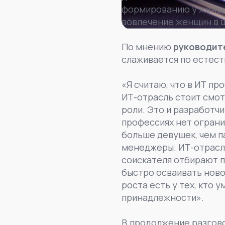
формированию у женщин
вовлечение женщин в 
По мнению
руководит
слаживается по естес
«Я считаю, что в ИТ п
ИТ-отрасль стоит смот
роли. Это и разработчи
профессиях нет ограни
больше девушек, чем п
менеджеры. ИТ-отрасль
соискателя отбирают п
быстро осваивать ново
роста есть у тех, кто 
принадлежности».
В продолжение разгово