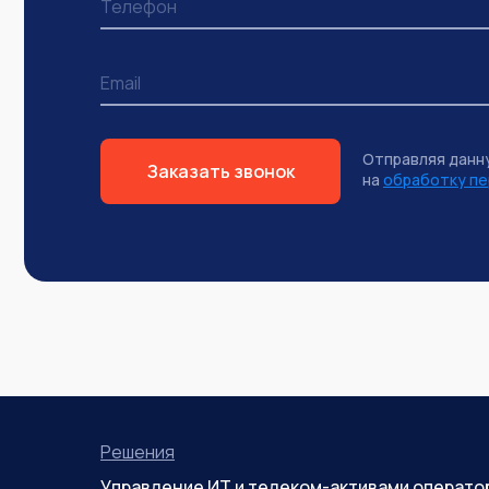
Отправляя данн
Заказать звонок
на
обработку пе
Решения
Управление ИТ и телеком-активами операто