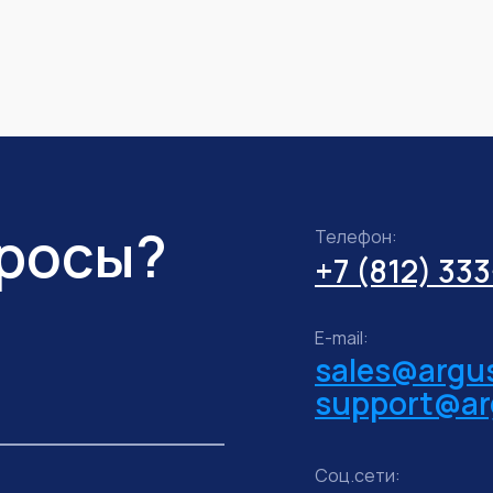
просы?
Телефон:
+7 (812) 33
E-mail:
sales@argus
support@ar
Соц.сети: