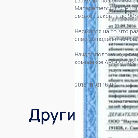
взаимоотношениями с 
Management) и АСР (Bi
сможет закрыть до 90%
Несмотря на то, что ра
спешим поделиться ра
Начало положено, и вс
комплексе ARGUS Box.
2016-11-01 16:00
Другие новос