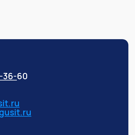
3-36-
60
it.ru
gusit.ru