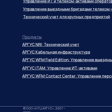
Управление ИТ и телеком-активами операто
Управление выездными бригадами телеком-
Технический учет для крупных предприятий
Продукты
АРГУС NRI: Технический учет
АРГУС Кабельная инфраструктура
АРГУС WFM Field Edition: Управление выезд
АРГУС ITAM: Управление ИТ-активами
АРГУС WFM Contact Center: Управление пер
© ООО «НТЦ АРГУС», 2007 –