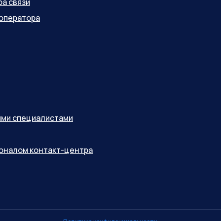
ра связи
оператора
ными специалистами
соналом контакт-центра