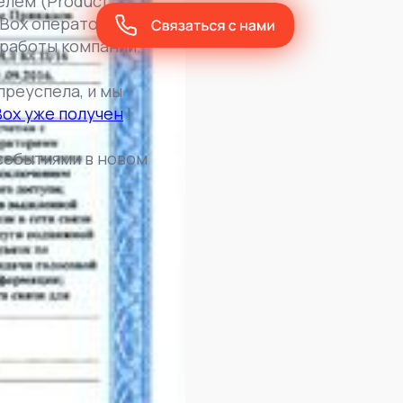
елем (Product
 Box оператор связи
 работы компании.
преуспела, и мы
Box уже получен
!
событиями в новом