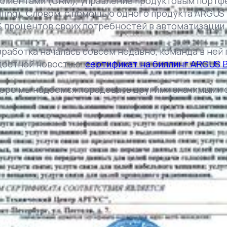
клиентами (CRM), управление продуктовым портф
lling). Словом, с помощью одного продукта ARGUS
 процентов своих потребностей в автоматизации
зработка началась совсем недавно, команда в ней 
достной новостью:
сертификат на биллинг ARGUS 
коре мы надеемся порадовать другими значимыми 
ти