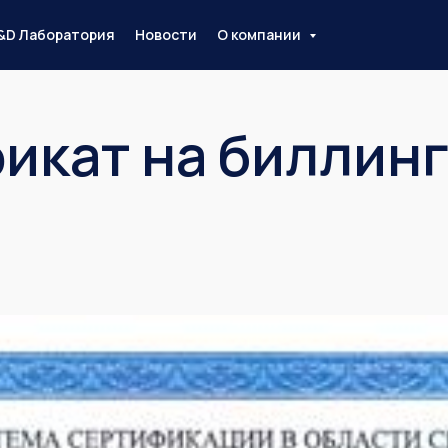
&D Лаборатория
Новости
О компании
икат на биллин