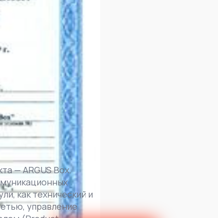
кта — ARGUS Box.
ммуникационных
ли, как технический и
 сетью, управление