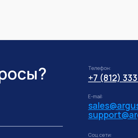
просы?
Телефон:
+7 (812) 33
E-mail:
sales@argus
support@ar
Соц.сети: