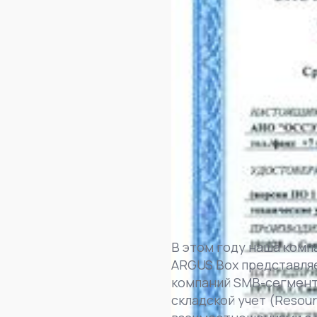
В этом году наша комп
ARGUS Box представля
компаний SMB-сегмента
складской учет (Resour