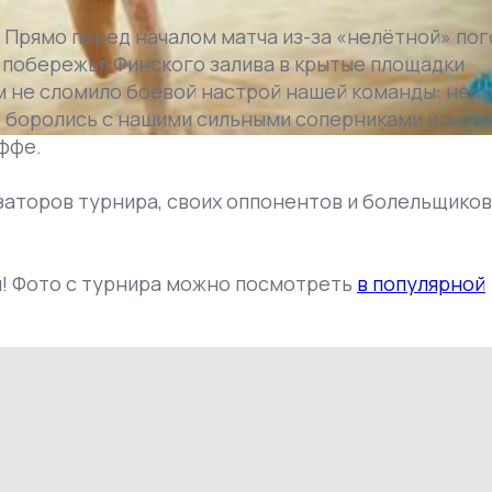
 Прямо перед началом матча из-за «нелётной» по
 побережья Финского залива в крытые площадки
м не сломило боевой настрой нашей команды: нес
о боролись с нашими сильными соперниками и заня
оффе.
аторов турнира, своих оппонентов и болельщиков
! Фото с турнира можно посмотреть
в популярной