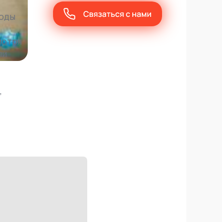
годы
мотря
ли
,