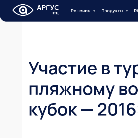
Решения
Продукты
R
Участие в ту
пляжному во
кубок — 2016