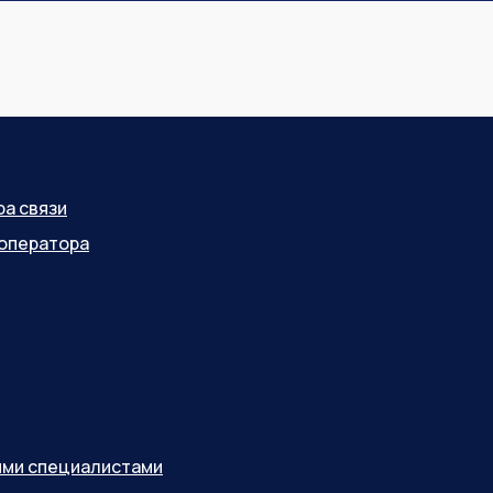
ра связи
оператора
ными специалистами