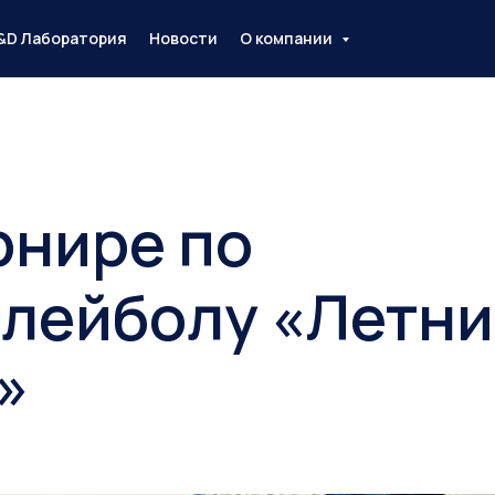
&D Лаборатория
Новости
О компании
рнире по
лейболу «Летн
»