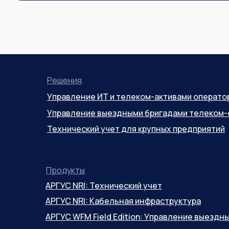
Решения
Управление ИТ и телеком-активами операто
Управление выездными бригадами телеком-
Технический учет для крупных предприятий
Продукты
АРГУС NRI: Технический учет
АРГУС NRI: Кабельная инфраструктура
АРГУС WFM Field Edition: Управление выезд