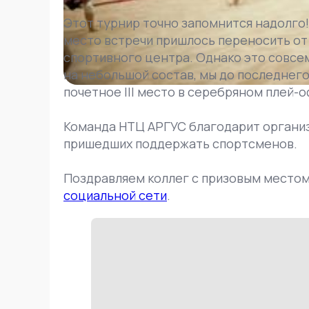
Этот турнир точно запомнится надолго!
место встречи пришлось переносить от
спортивного центра. Однако это совсе
на небольшой состав, мы до последнег
почетное III место в серебряном плей-
Команда НТЦ АРГУС благодарит организ
пришедших поддержать спортсменов.
Поздравляем коллег с призовым местом
социальной сети
.