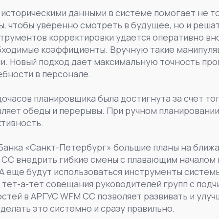
историческими данными в системе помогает не т
, чтобы уверенно смотреть в будущее, но и реша
трументов корректировки удается оперативно вн
обходимые коэффициенты. Вручную такие манипуля
. Новый подход дает максимальную точность прогн
ебности в персонале.
очасов планировщика была достигнута за счет тог
ляет обеды и перерывы. При ручном планировани
ктивность.
Банка «Санкт-Петербург» большие планы на ближа
CC внедрить гибкие смены с плавающим началом 
А еще будут использоваться инструменты системы
 тет-а-тет совещания руководителей групп с под
остей в АРГУС WFM CC позволяет развивать и улу
 делать это системно и сразу правильно.