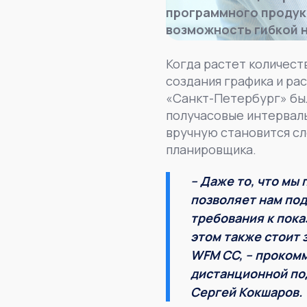
программного продук
возможность гибкой 
Когда растет количест
создания графика и ра
«Санкт-Петербург» был
получасовые интервалы
вручную становится сл
планировщика.
– Даже то, что мы
позволяет нам под
требования к пока
этом также стоит 
WFM CC, – проком
дистанционной по
Сергей Кокшаров.