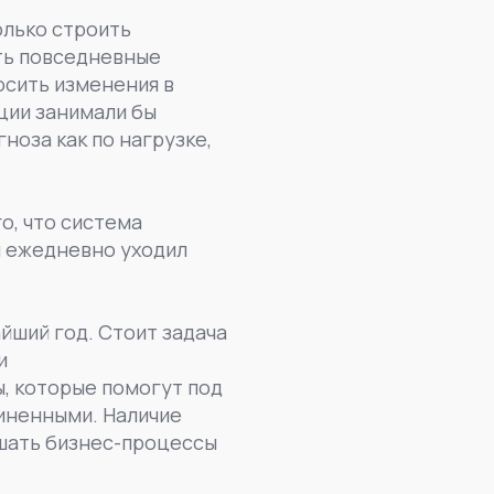
олько строить
ть повседневные
осить изменения в
ции занимали бы
оза как по нагрузке,
о, что система
и ежедневно уходил
йший год. Стоит задача
и
, которые помогут под
чиненными. Наличие
чшать бизнес-процессы