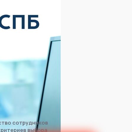
ство сотрудников
критериев выбора