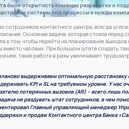
та были открытость команды разработки и подд
настройки системы под процессы и нужды компа
во сотрудников контактного центра, всегда усло
списания. Основная задача, которая стояла перед 
а в том, чтобы перейти на планирование выходов
 вместо часовых. При большом штате создать так
ожнее, такая работа в разы увеличивает трудозат
 планово выдерживаем оптимальную расстановку 
держивать KPI и SL на требуемом уровне. У нас о
зателю потерянных вызовов (AR) – всего лишь по
задача не раздувать штат сотрудников, в чем пом
ментировал
Главный управляющий менеджер Упр
ддержки и продаж Контактного центра Банка «С