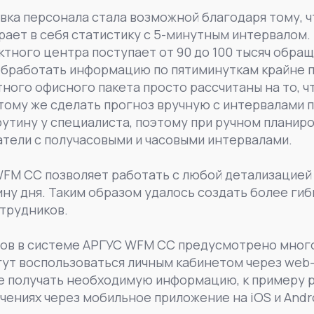
ка персонала стала возможной благодаря тому, ч
рает в себя статистику с 5-минутным интервалом.
ктного центра поступает от 90 до 100 тысяч обращ
обработать информацию по пятиминуткам крайне 
ного офисного пакета просто рассчитаны на то, 
 тому же сделать прогноз вручную с интервалами п
рутину у специалиста, поэтому при ручном планир
тели с получасовыми и часовыми интервалами.
FM CC позволяет работать с любой детализацией 
ну дня. Таким образом удалось создать более гиб
трудников.
ров в системе АРГУС WFM CC предусмотрено много
ут воспользоваться личным кабинетом через web
же получать необходимую информацию, к примеру 
чениях через мобильное приложение на iOS и Andro