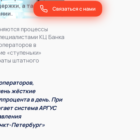
ержки, а также
нии.
жняются процессы
специалистами КЦ Банка
 операторов в
ие «ступеньки»
раты штатного
операторов,
чень жёсткие
лпроцента в день. При
огает система АРГУС
авления
анкт-Петербург»