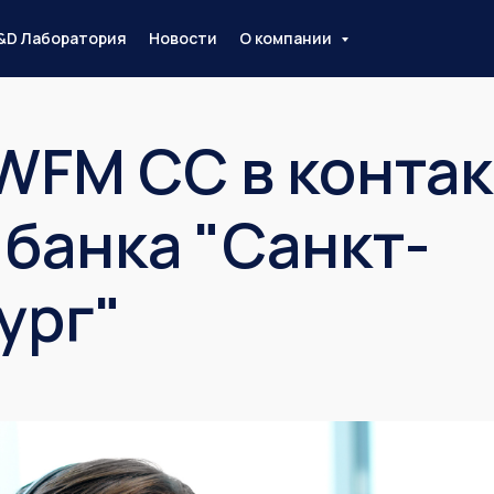
&D Лаборатория
Новости
О компании
WFM CC в конта
 банка "Санкт-
ург"