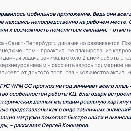
равилось мобильное приложение. Ведь они всег
не находясь непосредственно на рабочем месте.
или и возможность поменяться сменами, – отмет
а «Санкт-Петербург» динамично развивается. Поэ
менеджментом – проактивное планирование кадров
 данная задача занимала около 2 дней работы спе
 верхнеуровневым – рассчитывалось примерное н
ависело от другого прогноза – количества активны
ГУС WFM CC прогноз на год занимает всего лишь 4
тво особенностей работы КЦ. Благодаря встрое
сторических данных мы видим реальную картину 
ые представлены как в виде табличных значений, 
зация нагрузки помогает быстро найти и вычисли
ды, – рассказал
Сергей Кокшаров.