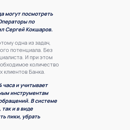
да могут посмотреть
 Операторы по
ил
Сергей Кокшаров.
тому одна из задач,
ого потенциала. Без
циалиста. И при этом
еобходимое количество
х клиентов Банка.
 часа и учитывает
нным инструментам
обращений. В системе
так и в виде
ть пики, убрать