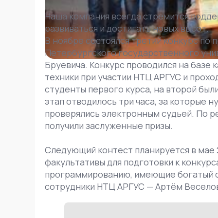
Наша компания всегда стремится подд
развиваться и достигать новых высот.
В ноябре состоялся третий конкурс по
Петербургского государственного унив
Бруевича. Конкурс проводился на базе
техники при участии НТЦ АРГУС и проход
студенты первого курса, на второй был
этап отводилось три часа, за которые 
проверялись электронным судьей. По р
получили заслуженные призы.
Следующий контест планируется в мае 2
факультативы для подготовки к конкур
программированию, имеющие богатый опы
сотрудники НТЦ АРГУС — Артём Веселов