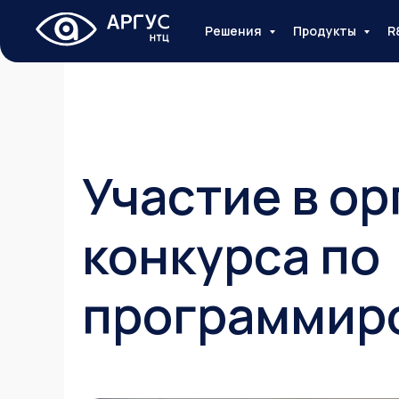
Решения
Продукты
R
Участие в о
конкурса по
программир