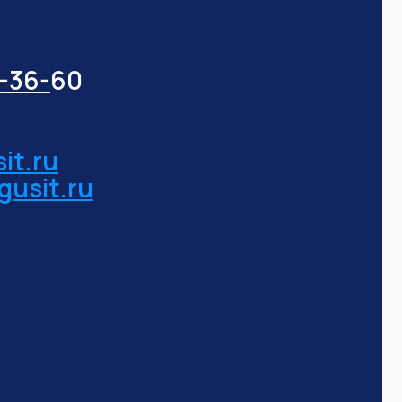
3-36-
60
it.ru
gusit.ru