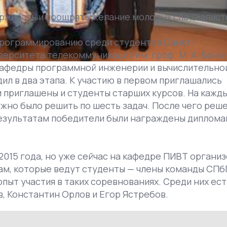
ерживать и поощрять желание молодых специалист
 программированию среди студентов Санкт-
ерситета телекоммуникаций им. проф. М. А. Бонч-
 кафедры программной инженерии и вычислительно
ил в два этапа. К участию в первом приглашались
и приглашены и студенты старших курсов. На кажд
нужно было решить по шесть задач. После чего реш
езультатам победители были награждены диплома
015 года, но уже сейчас на кафедре ПИВТ органи
сам, которые ведут студенты — члены команды СПб
т участия в таких соревнованиях. Среди них ест
, Константин Орлов и Егор Ястребов.