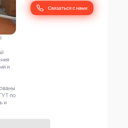
ов
й
ый
ения
ми и
зованы
ГУТ по
ь и