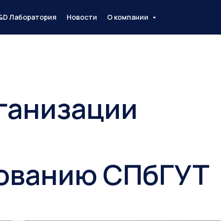
&D Лаборатория
Новости
О компании
рганизации
ованию СПбГУТ