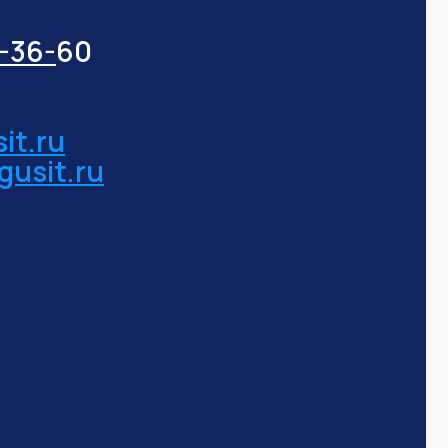
3-36-
60
it.ru
gusit.ru