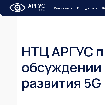
Решения
Продукты
R
НТЦ АРГУС п
обсуждении 
развития 5G