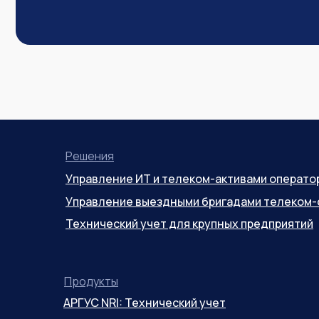
Решения
Управление ИТ и телеком-активами операто
Управление выездными бригадами телеком-
Технический учет для крупных предприятий
Продукты
АРГУС NRI: Технический учет