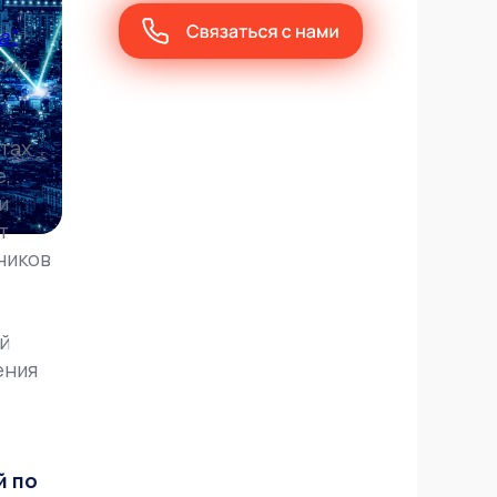
".
ии,
тах
е,
и
т
ников
й
ения
й по