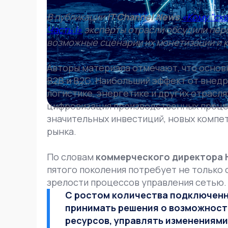
В публикации
IT Channel News
«Кому "скв
Часть I»
эксперты отрасли обсудили перс
возможные сценарии их монетизации и 
Авторы материала отмечают, что основ
B2B и B2G. Наибольший эффект от внед
логистике, энергетике и других отрасля
цифровизация производственных процес
значительных инвестиций, новых компе
рынка.
По словам
коммерческого директора 
пятого поколения потребует не только
зрелости процессов управления сетью.
С ростом количества подключенн
принимать решения о возможност
ресурсов, управлять изменениями