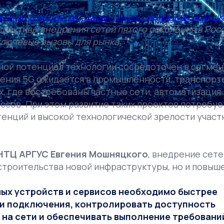
озная технология", а кому "инвестиционная ловушка
пективы внедрения сетей пятого поколения в Росс
ключевые вызовы для рынка.
ной потенциал технологии сосредоточен в сегмен
рения 5G ожидается в промышленности, транспорт
х, где востребованы частные сети, автоматизация 
сов. При этом развитие таких проектов потребуе
тенций и высокой технологической зрелости участ
НТЦ АРГУС Евгения Мошняцкого
, внедрение сете
 строительства новой инфраструктуры, но и повыш
ых устройств и сервисов необходимо быстрее
и подключения, контролировать доступность
 на сети и обеспечивать выполнение требовани