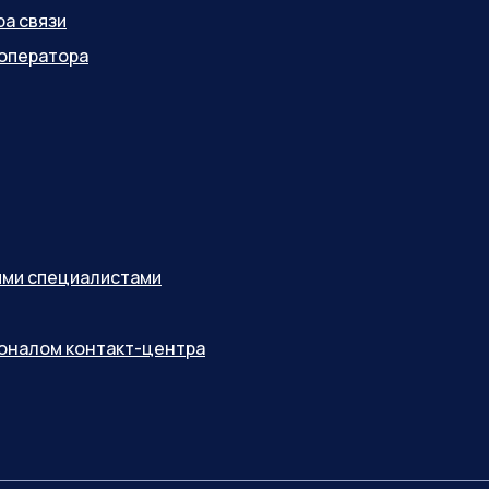
ра связи
оператора
ными специалистами
соналом контакт-центра