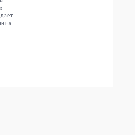
й
е
 даёт
ии на