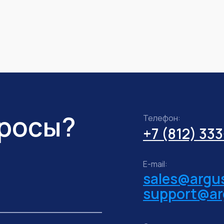
просы?
Телефон:
+7 (812) 33
E-mail:
sales@argus
support@ar