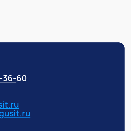
3-36-
60
it.ru
gusit.ru