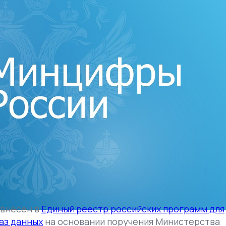
 внесён в
Единый реестр российских программ для
аз данных
на основании поручения Министерства