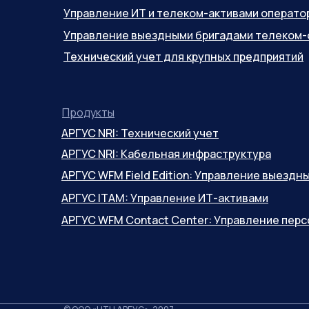
Управление ИТ и телеком-активами операто
Управление выездными бригадами телеком-
Технический учет для крупных предприятий
Продукты
АРГУС NRI: Технический учет
АРГУС NRI: Кабельная инфраструктура
АРГУС WFM Field Edition: Управление выезд
АРГУС ITAM: Управление ИТ-активами
АРГУС WFM Contact Center: Управление пер