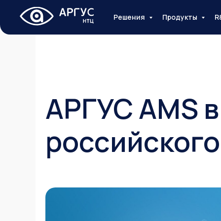
Решения
Продукты
R
АРГУС AMS в
российского