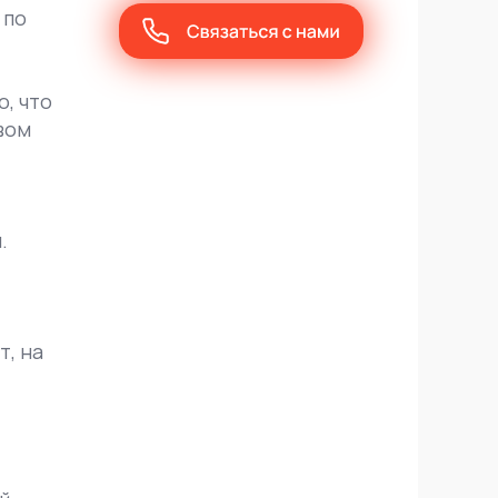
 по
, что
вом
.
т, на