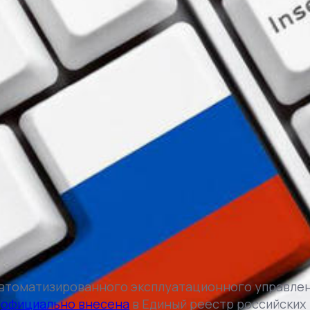
автоматизированного эксплуатационного управлен
С
официально внесена
в Единый реестр российских