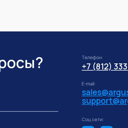
просы?
Телефон:
+7 (812) 33
E-mail:
sales@argus
support@ar
Соц.сети: