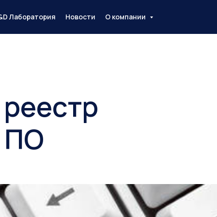
&D Лаборатория
Новости
О компании
 реестр
 ПО