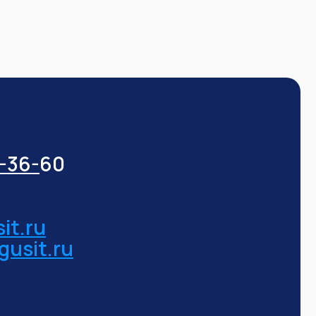
3-36-
60
it.ru
gusit.ru