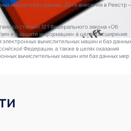
ых машин и баз данных. Дата внесения в Реестр —
вии со статьей 12.1 Федерального закона «Об
ях и о защите информации» в целях расширения
я электронных вычислительных машин и баз данных
сийской Федерации, а также в целях оказания
онных вычислительных машин или баз данных мер
ти