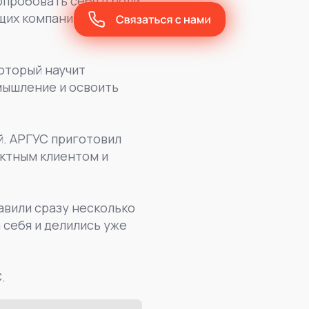
опробовать себя в роли
щих компаний и
оторый научит
мышление и освоить
. АРГУС приготовил
иктным клиентом и
авили сразу несколько
себя и делились уже
.