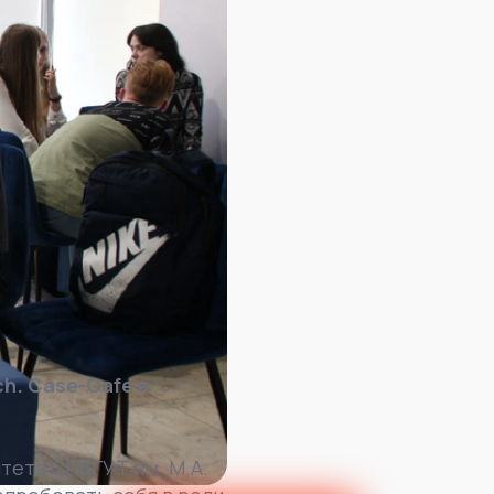
h. Case-Cafe в
тета СПбГУТ им. М.А.