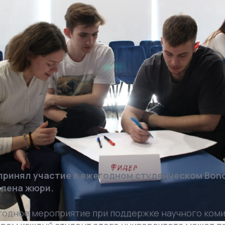
принял участие в ежегодном студенческом Bonc
члена жюри.
годное мероприятие при поддержке научного коми