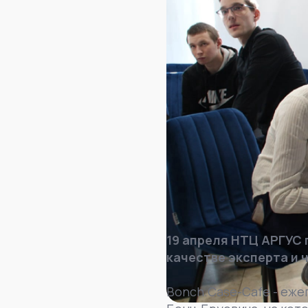
19 апреля НТЦ АРГУС 
качестве эксперта и 
Bonch.Case-Cafe - еже