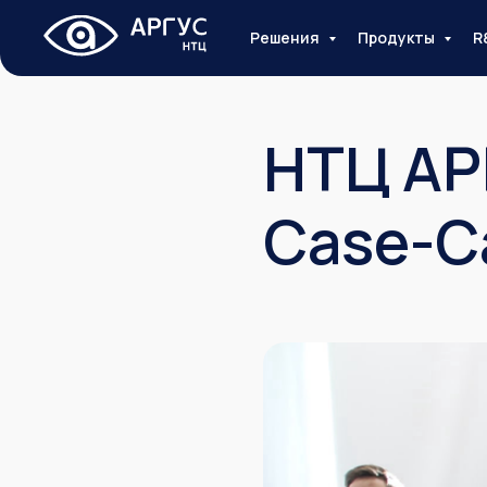
Решения
Продукты
R
НТЦ АР
Case-C