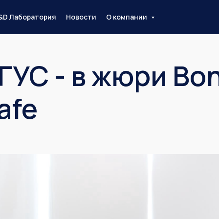
&D Лаборатория
Новости
О компании
ГУС - в жюри Bo
afe