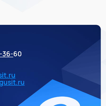
3-36-
60
it.ru
gusit.ru