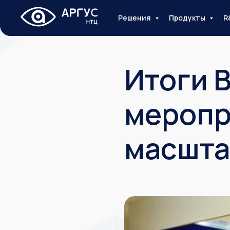
Решения
Продукты
R
Итоги 
меропр
масшт