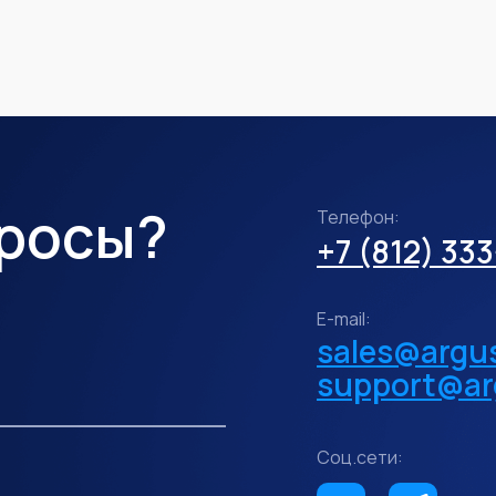
просы?
Телефон:
+7 (812) 33
E-mail:
sales@argus
support@ar
Соц.сети: