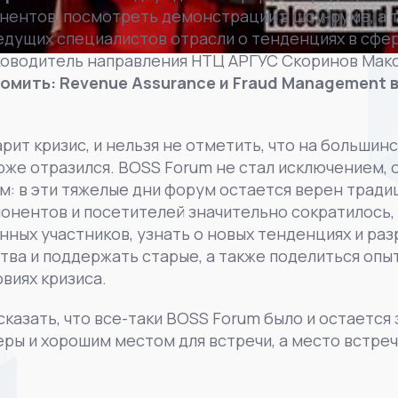
нентов, посмотреть демонстрации в шоу-руме, а 
дущих специалистов отрасли о тенденциях в сфе
ководитель направления НТЦ АРГУС Скоринов Мак
омить: Revenue Assurance и Fraud Management 
арит кризис, и нельзя не отметить, что на большин
оже отразился. BOSS Forum не стал исключением, 
: в эти тяжелые дни форум остается верен традиц
спонентов и посетителей значительно сократилось,
ных участников, узнать о новых тенденциях и раз
ва и поддержать старые, а также поделиться опыто
виях кризиса.
сказать, что все-таки BOSS Forum было и остается
ы и хорошим местом для встречи, а место встречи