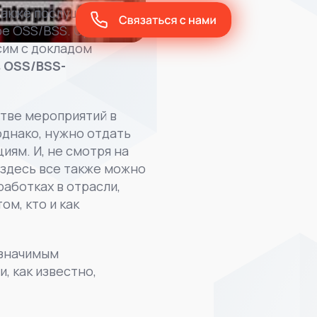
также послушать
ре OSS/BSS. Среди
сим с докладом
в OSS/BSS-
стве мероприятий в
однако, нужно отдать
иям. И, не смотря на
 здесь все также можно
работках в отрасли,
м, кто и как
 значимым
, как известно,