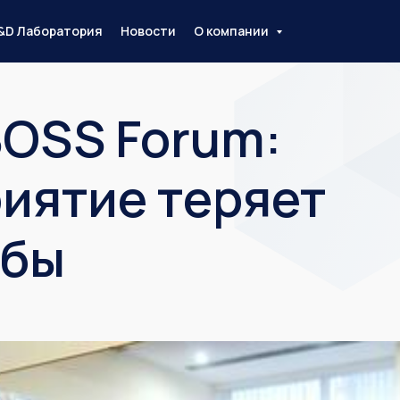
&D Лаборатория
Новости
О компании
BOSS Forum:
иятие теряет
абы