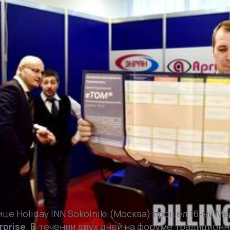
ице Holiday INN Sokolniki (Москва) прошел 16-ый 
rprise
. В течении двух дней на форуме традицион