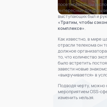
посетить стенды экспо
интересные доклады ве
выступающих был и ру
«Тратим, чтобы сэкон
комплексе»
.
Как известно, в мире ц
отрасли телекома он т
должное организаторам
то, что количество эк
было встретить постоян
завести новые знакомст
«выкручивается» в усло
Подводя черту, можно 
мероприятием OSS-сфер
изменить нельзя.