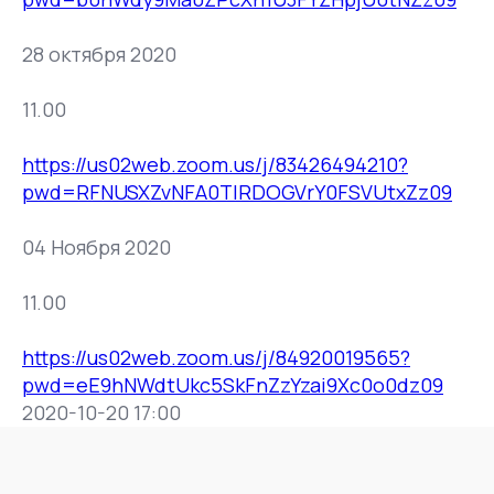
28 октября 2020
11.00
https://us02web.zoom.us/j/83426494210?
pwd=RFNUSXZvNFA0TlRDOGVrY0FSVUtxZz09
04 Ноября 2020
11.00
https://us02web.zoom.us/j/84920019565?
pwd=eE9hNWdtUkc5SkFnZzYzai9Xc0o0dz09
2020-10-20 17:00