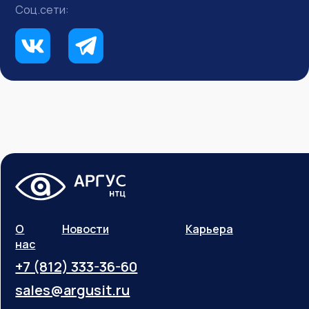
Соц.сети:
О
Новости
Карьера
нас
+7 (812) 333-36-60
sales@argusit.ru