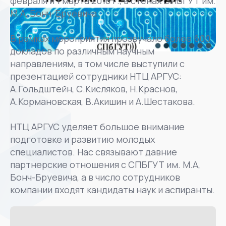
февраля и 1 марта 2018 г., в стенах СПБГУТ им.
М.А, Бонч-Бруевича.
В рамках мероприятия прозвучало более 600
докладов по различным научным
направлениям, в том числе выступили с
презентацией сотрудники НТЦ АРГУС:
А.Гольдштейн, С.Кисляков, Н.Краснов,
А.Кормановская, В.Акишин и А.Шестакова.
НТЦ АРГУС уделяет большое внимание
подготовке и развитию молодых
специалистов. Нас связывают давние
партнерские отношения с СПБГУТ им. М.А,
Бонч-Бруевича, а в число сотрудников
компании входят кандидаты наук и аспиранты.