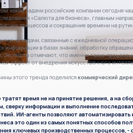
ом, какие задачи российские компании сегодня ча
следования «Салюта для бизнеса», главным напр
офисных процессов и сокращение времени на рути
ится на задачи, связанные с ежедневной операци
к информации в базах знаний, обработку обращен
. Эксперты отмечают, что именно такие процесс
мый эффект от внедрения искусственного интелле
чины этого тренда поделился
коммерческий дире
тратят время не на принятие решения, а на сбо
м, сверку информации и выполнение последова
твий. ИИ-агенты позволяют автоматизировать 
знеса это один из самых понятных способов по
ения ключевых производственных процессов, - 