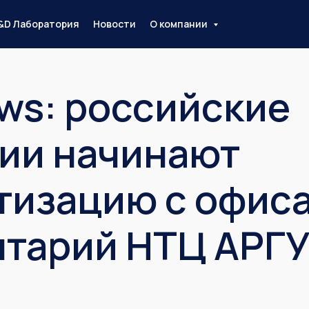
&D Лаборатория
Новости
О компании
s: российские
ии начинают
тизацию с офиса
тарий НТЦ АРГ