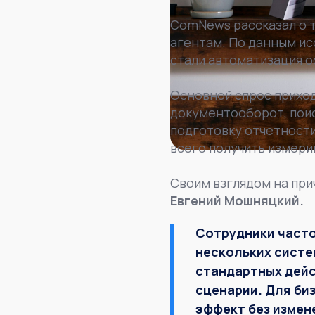
ComNews рассказал о т
агентам. По данным ис
стали автоматизация 
Основной спрос приход
документооборот, поис
подготовку отчетности
всего получить измери
Своим взглядом на при
Евгений Мошняцкий.
Сотрудники часто 
нескольких систе
стандартных дейс
сценарии. Для би
эффект без измен