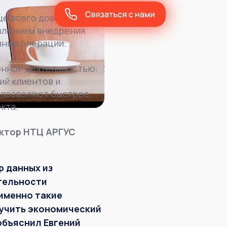
ще всего доверяют ИИ-
авлением внедрения
нные операции.
онной деятельностью:
ий клиентов и
ы позволяют быстрее
кта.
ктор НТЦ АРГУС
р данных из
тельности
именно такие
лучить экономический
объяснил Евгений