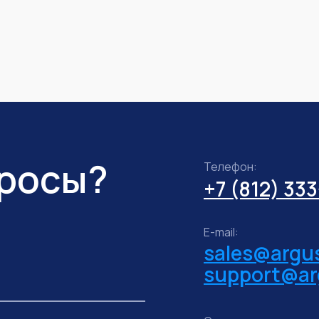
просы?
Телефон:
+7 (812) 33
E-mail:
sales@argus
support@ar