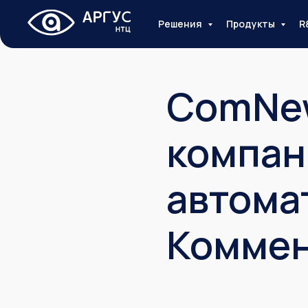
Решения
Продукты
R
ComNew
компан
автома
Коммен