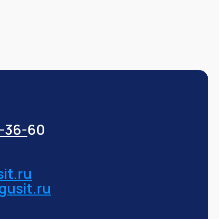
3-36-
60
it.ru
gusit.ru