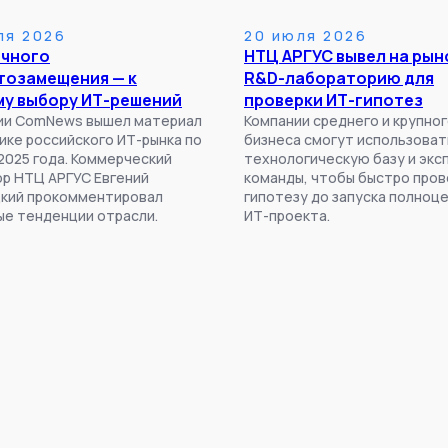
ля 2026
20 июля 2026
очного
НТЦ АРГУС вывел на рын
тозамещения — к
R&D-лабораторию для
му выбору ИТ-решений
проверки ИТ-гипотез
нии ComNews вышел материал
Компании среднего и крупно
ике российского ИТ-рынка по
бизнеса смогут использоват
2025 года. Коммерческий
технологическую базу и экс
р НТЦ АРГУС Евгений
команды, чтобы быстро про
кий прокомментировал
гипотезу до запуска полноц
е тенденции отрасли.
ИТ-проекта.