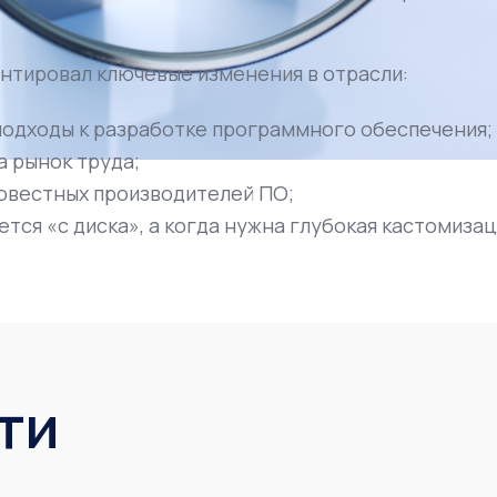
нтировал ключевые изменения в отрасли:
подходы к разработке программного обеспечения;
 рынок труда;
совестных производителей ПО;
ется «с диска», а когда нужна глубокая кастомизац
ти