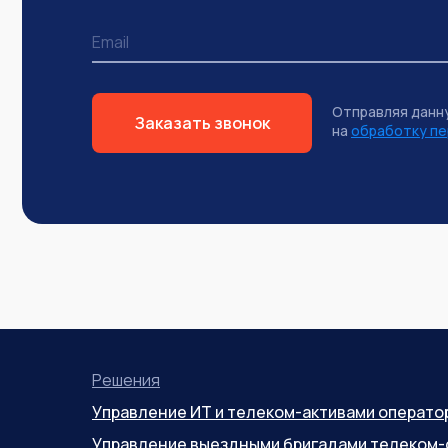
Отправляя данн
Заказать звонок
на
обработку пе
Решения
Управление ИТ и телеком-активами операто
Управление выездными бригадами телеком-