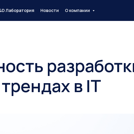
&D Лаборатория
Новости
О компании
ность разработк
трендах в IT