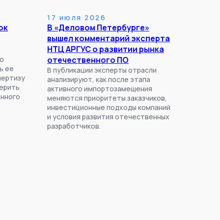
17 июля 2026
ок
В «Деловом Петербурге»
вышел комментарий эксперта
НТЦ АРГУС о развитии рынка
го
отечественного ПО
ь ее
В публикации эксперты отрасли
пертизу
анализируют, как после этапа
верить
активного импортозамещения
енного
меняются приоритеты заказчиков,
инвестиционные подходы компаний
и условия развития отечественных
разработчиков.