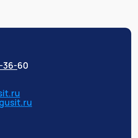
3-36-
60
it.ru
gusit.ru