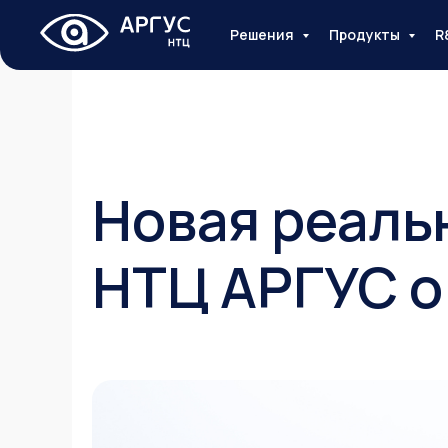
Решения
Продукты
R
Новая реаль
НТЦ АРГУС о 