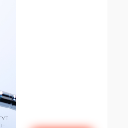
бГУТ
T-