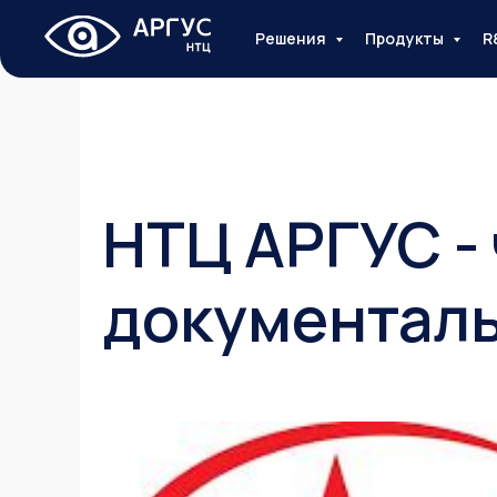
Решения
Продукты
R
НТЦ АРГУС -
документаль