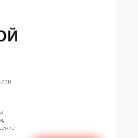
кран
м
в,
шение