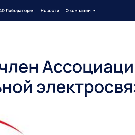
&D Лаборатория
Новости
О компании
 член Ассоциаци
ной электросвя