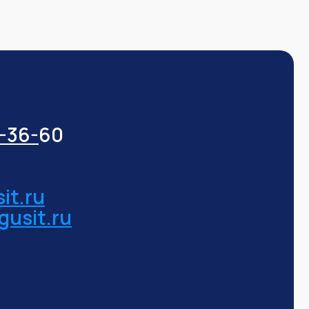
3-36-
60
it.ru
gusit.ru