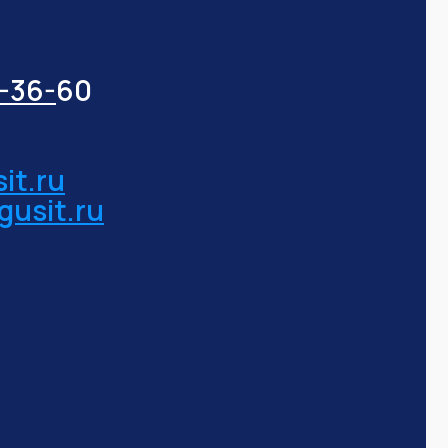
3-36-
60
it.ru
gusit.ru