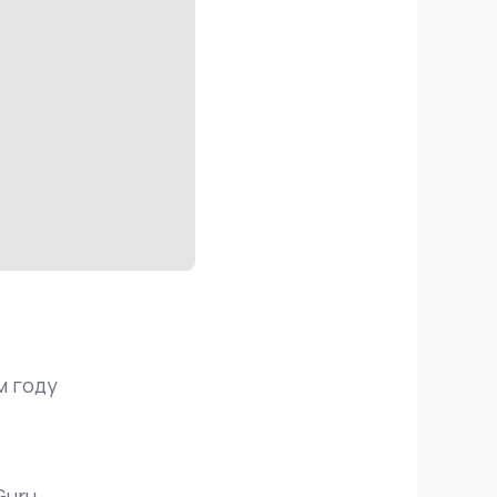
м году
uru,