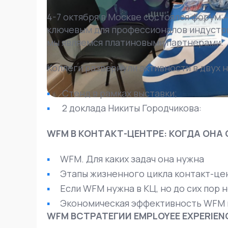
4-7 октября в Москве состоялся форум 
ключевым для профессионалов индустри
мы являемся платиновыми партнерами.
Коллеги развернули активности в двух 
Стенд в рамках выставки;
2 доклада Никиты Городчикова:
WFM В КОНТАКТ-ЦЕНТРЕ: КОГДА ОН
WFM. Для каких задач она нужна
Этапы жизненного цикла контакт-це
Если WFM нужна в КЦ, но до сих пор 
Экономическая эффективность WFM 
WFM ВСТРАТЕГИИ EMPLOYEE EXPERIENC