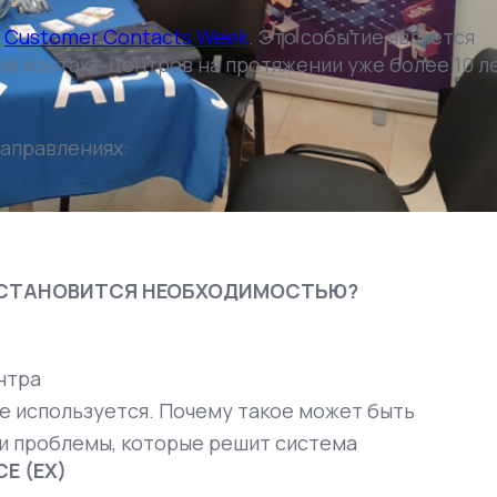
–
Customer Contacts Week
. Это событие является
и контакт-центров на протяжении уже более 10 ле
направлениях:
А СТАНОВИТСЯ НЕОБХОДИМОСТЬЮ?
нтра
не используется. Почему такое может быть
и проблемы, которые решит система
E (EX)