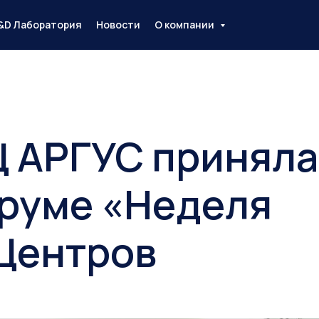
&D Лаборатория
Новости
О компании
 АРГУС приняла
оруме «Неделя
Центров