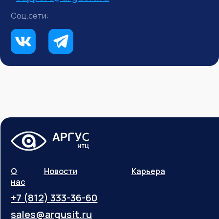
Соц.сети:
О
Новости
Карьера
нас
+7 (812) 333-36-60
sales@argusit.ru