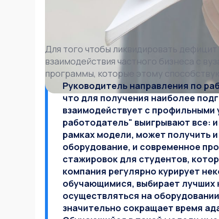
Для того чтобы ликвидировать дефицит
взаимодействия частного бизнеса с ву
программы, которые этому способству
Руководитель направления по раб
что для получения наиболее под
взаимодействует с профильными у
работодатель" выигрывают все: и в
рамках модели, может получить и
оборудование, и современное про
стажировок для студентов, котор
компания регулярно курирует нек
обучающимися, выбирает лучших к 
осуществляться на оборудовании
значительно сокращает время ада