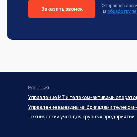
Отправляя данн
Заказать звонок
на
обработку пе
Решения
Управление ИТ и телеком-активами операто
Управление выездными бригадами телеком-
Технический учет для крупных предприятий