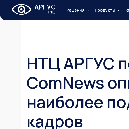
Решения
Продукты
R
НТЦ АРГУС п
ComNews оп
наиболее по
кадров