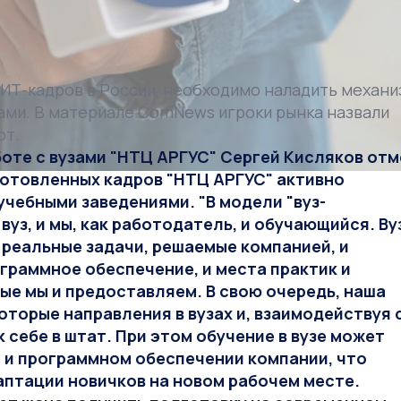
 ИТ-кадров в России, необходимо наладить механи
зами. В материале ComNews игроки рынка назвали
ют.
оте с вузами "НТЦ АРГУС" Сергей Кисляков отм
готовленных кадров "НТЦ АРГУС" активно
чебными заведениями. "В модели "вуз-
уз, и мы, как работодатель, и обучающийся. Вуз
 реальные задачи, решаемые компанией, и
граммное обеспечение, и места практик и
ые мы и предоставляем. В свою очередь, наша
оторые направления в вузах и, взаимодействуя 
себе в штат. При этом обучение в вузе может
 и программном обеспечении компании, что
птации новичков на новом рабочем месте.