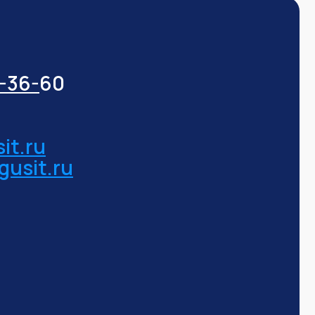
3-36-
60
it.ru
gusit.ru