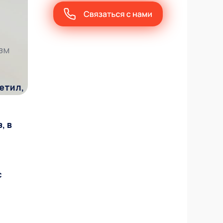
зм
етил,
, в
с