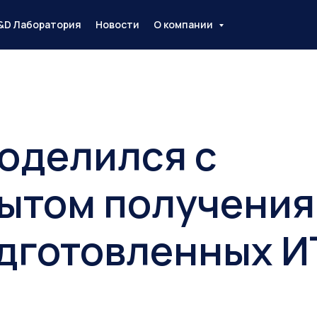
&D Лаборатория
Новости
О компании
оделился с
ытом получения
дготовленных И