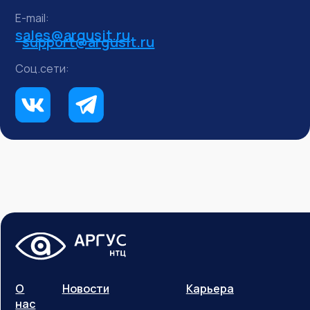
E-mail:
sales@argusit.ru
support@argusit.ru
Соц.сети:
О
Новости
Карьера
нас