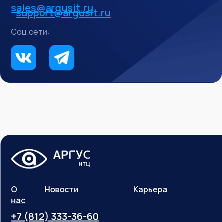
sales@argusit.ru
support@argusit.ru
Соц.сети:
О
Новости
Карьера
нас
+7 (812) 333-36-60