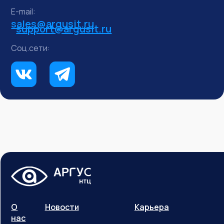
E-mail:
sales@argusit.ru
support@argusit.ru
Соц.сети:
О
Новости
Карьера
нас