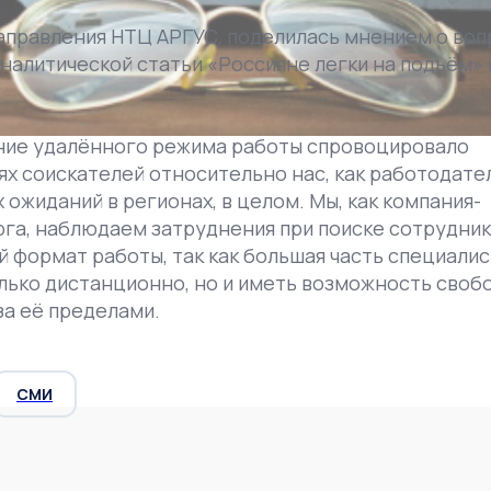
аправления НТЦ АРГУС, поделилась мнением о воп
налитической статьи «Россияне легки на подъём» 
ение удалённого режима работы спровоцировало
 соискателей относительно нас, как работодател
ожиданий в регионах, в целом. Мы, как компания-
га, наблюдаем затруднения при поиске сотрудник
й формат работы, так как большая часть специалис
лько дистанционно, но и иметь возможность своб
за её пределами.
СМИ