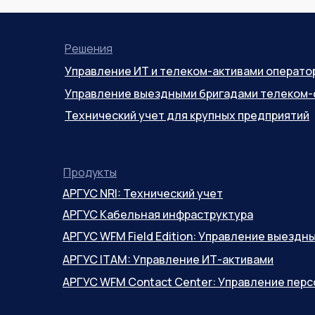
Решения
Управление ИТ и телеком-активами операто
Управление выездными бригадами телеком-
Технический учет для крупных предприятий
Продукты
АРГУС NRI: Технический учет
АРГУС Кабельная инфраструктура
АРГУС WFM Field Edition: Управление выезд
АРГУС ITAM: Управление ИТ-активами
АРГУС WFM Contact Center: Управление пер