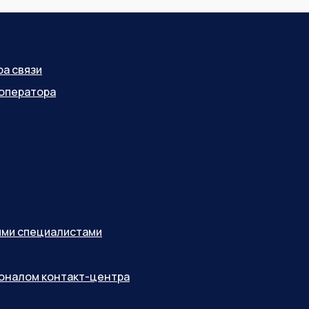
ра связи
оператора
ными специалистами
соналом контакт-центра