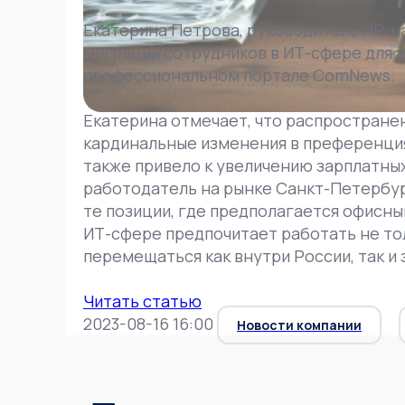
Екатерина Петрова, руководитель HR-н
миграции сотрудников в ИТ-сфере для а
профессиональном портале ComNews.
Екатерина отмечает, что распростран
кардинальные изменения в преференциях
также привело к увеличению зарплатных 
работодатель на рынке Санкт-Петербур
те позиции, где предполагается офисны
ИТ-сфере предпочитает работать не то
перемещаться как внутри России, так и 
Читать статью
2023-08-16 16:00
Новости компании