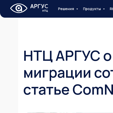
Решения
Продукты
R
НТЦ АРГУС о
миграции со
статье Com