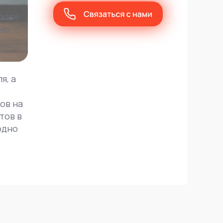
росе
на
я, а
ов на
тов в
одно