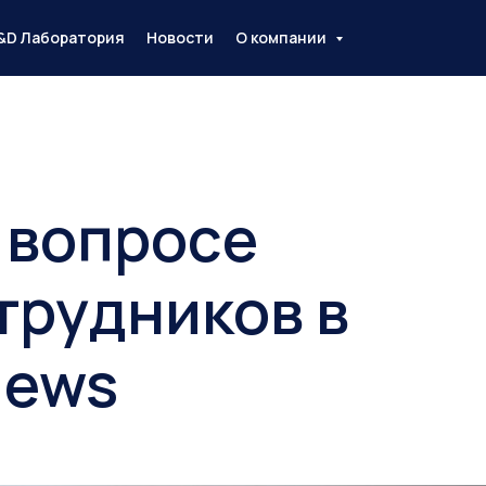
&D Лаборатория
Новости
О компании
 вопросе
трудников в
News