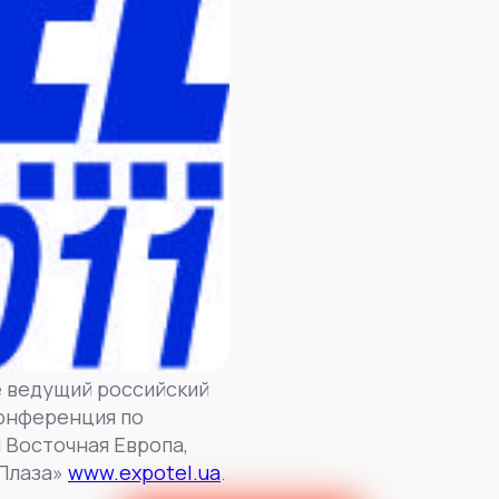
ие ведущий российский
конференция по
и Восточная Европа,
оПлаза»
www.expotel.ua
.