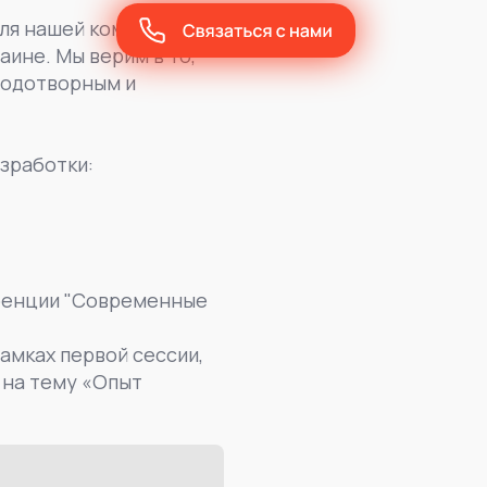
для нашей компании на
ине. Мы верим в то,
лодотворным и
зработки:
еренции "Современные
рамках первой сессии,
 на тему «Опыт