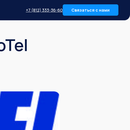
+7 (812) 333-36-60
Связаться с нами
oTel