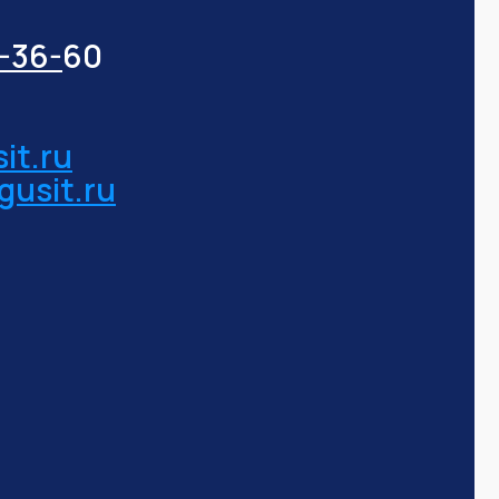
3-36-
60
it.ru
gusit.ru