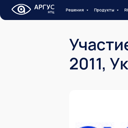
Решения
Продукты
R
Участие
2011, У