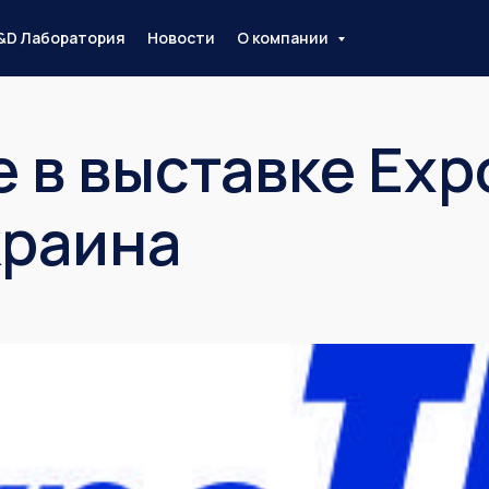
&D Лаборатория
Новости
О компании
 в выставке Exp
краина