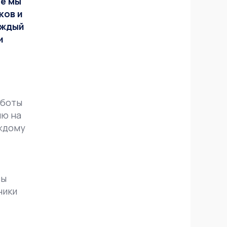
те мы
ков и
аждый
и
аботы
ию на
аждому
сы
ники