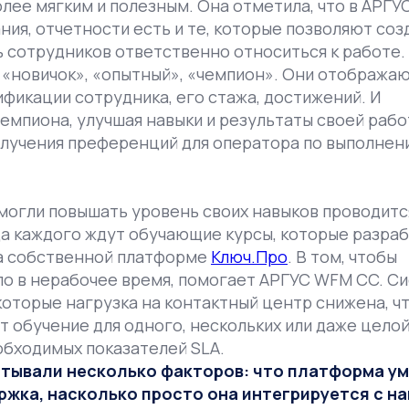
лее мягким и полезным. Она отметила, что в АРГ
ия, отчетности есть и те, которые позволяют соз
 сотрудников ответственно относиться к работе.
: «новичок», «опытный», «чемпион». Они отображаю
ификации сотрудника, его стажа, достижений. И
емпиона, улучшая навыки и результаты своей рабо
олучения преференций для оператора по выполнен
могли повышать уровень своих навыков проводитс
да каждого ждут обучающие курсы, которые разра
а собственной платформе
Ключ.Про
. В том, чтобы
ало в нерабочее время, помогает АРГУС WFM CC. С
оторые нагрузка на контактный центр снижена, ч
т обучение для одного, нескольких или даже цело
обходимых показателей SLA.
читывали несколько факторов: что платформа ум
ржка, насколько просто она интегрируется с н