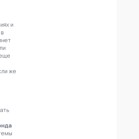
иях и
 в
инет
ли
 еще
сли же
лать
онда
стемы