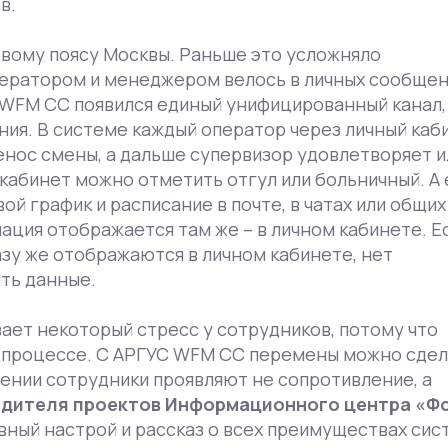
в.
овому поясу Москвы. Раньше это усложняло
ератором и менеджером велось в личных сообщен
WFM CC появился единый унифицированный канал,
ния. В системе каждый оператор через личный каб
енос смены, а дальше супервизор удовлетворяет и
 кабинет можно отметить отгул или больничный. А
й график и расписание в почте, в чатах или общих
ция отображается там же – в личном кабинете. Е
азу же отображаются в личном кабинете, нет
ть данные.
ает некоторый стресс у сотрудников, потому что
м процессе. С АРГУС WFM CC перемены можно сде
ении сотрудники проявляют не сопротивление, а
одителя проектов Информационного центра «Ф
ивный настрой и рассказ о всех преимуществах си