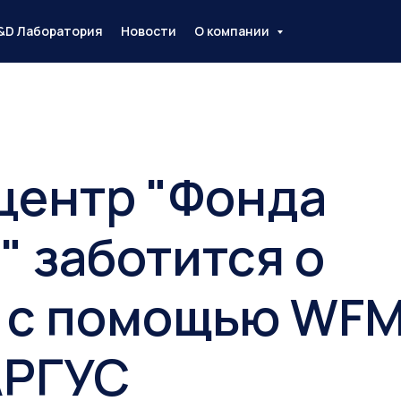
&D Лаборатория
Новости
О компании
центр "Фонда
" заботится о
 с помощью WFM
АРГУС