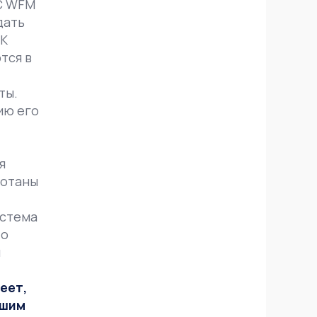
УС WFM
дать
 К
тся в
ты.
ию его
я
ботаны
истема
то
й
еет,
ашим