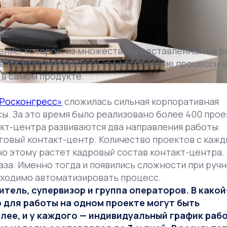
ние, которое, из множества представленных на р
овать и оптимизировать существующие процессы в
 в самом продукте.
 Росконгресс»
сложилась сильная корпоративная
ы. За это время было реализовано более 400 прое
акт-центра развиваются два направления работы:
говый контакт-центр. Количество проектов с каж
о этому растет кадровый состав контакт-центра.
раза. Именно тогда и появились сложности при руч
обходимо автоматизировать процесс.
итель, супервизор и группа операторов. В какой
о для работы на одном проекте могут быть
лее, и у каждого — индивидуальный график рабо