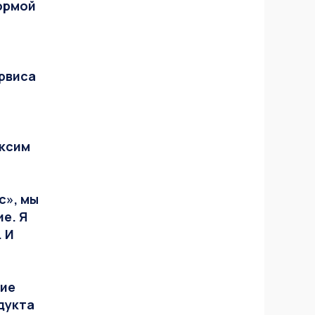
ормой
ервиса
аксим
с», мы
е. Я
 И
рие
дукта