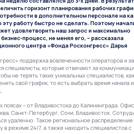
а неделю составлялся до 3-х дней. В результа
увеличить горизонт планирования рабочих графи
потребности в дополнительном персонале на к
ю эту работу быстро не сделать. Поэтому начал
ожет удовлетворить наш запрос и максимально
изнес-процесс, не меняя его, – рассказала
ионного центра «Фонда Росконгресс» Дарья
гресс» поддержка вовлеченности операторов и з
тся специалисты, которые отвечают за коммуникац
чтобы не терять таких уникальных специалистов, к
нить свой график, то есть выбрать время начала и
.
х поясах – от Владивостока до Калининграда. Офи
ква, Санкт-Петербург, Сочи, Владивосток. Сотруд
иться удаленно. Такое региональное распределение
 в режиме 24/7, а также находить специалистов с