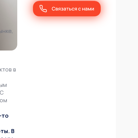
ынке,
ктов в
дым
 C
ном
-то
ты. В