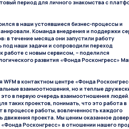
стовый период для личного знакомства с платф
оился в наши устоявшиеся бизнес-процессы и
планировали. Команда внедрения и поддержки с
в: в течение месяца они запустили работу
 под наши задачи и сопроводили переход
к работе с новым сервисом, – поделился
логического развития «Фонда Росконгресс» М
я WFM в контактном центре «Фонда Росконгрес
альные взаимоотношения, но и теплые дружески
– это в первую очередь взаимоотношения людей.
ля таких проектов, понимать, что это работа в
т в процессе работы, вовлеченность каждого
ть движения проекта. Мы ценим оказанное дове
а «Фонда Росконгресс» в отношении нашего про