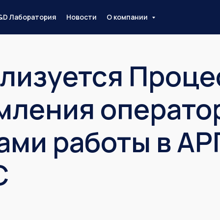
&D Лаборатория
Новости
О компании
ализуется Проце
мления операто
ами работы в АР
C