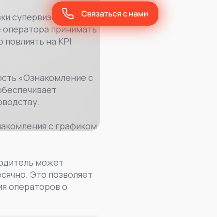
зки супервизорам
е оператора принимать
 повлиять на KPI
ость «Ознакомление с
 обеспечивает
оводству.
накомления с графиком
водитель может
сячно. Это позволяет
ия операторов о