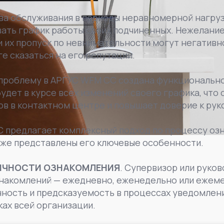
тва обслуживания в периоды неравномерной нагру
вать график работы своих подчиненных. Нежелани
и их пропуск по невнимательности могут негативно
ге сказаться на его репутации.
проблему в АРГУС WFM CC создана функциональн
удет в курсе всех изменений своего графика, что
в в контактном центре и повышает доверие к рук
 предлагает комплексный подход по процессу оз
иже представлены его ключевые особенности.
ИЧНОСТИ ОЗНАКОМЛЕНИЯ
. Супервизор или руко
знакомлений — ежедневно, еженедельно или ежеме
ность и предсказуемость в процессах уведомлен
ках всей организации.