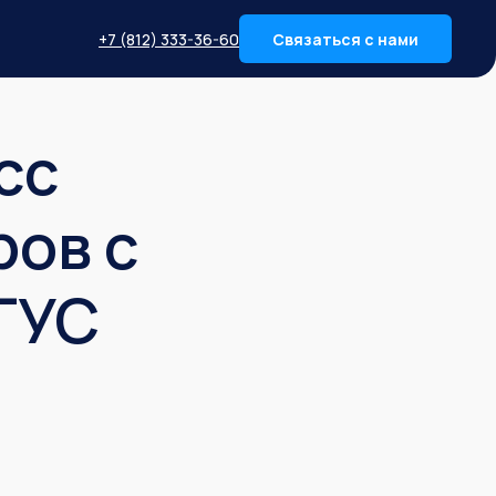
+7 (812) 333-36-60
Связаться с нами
сс
ров с
ГУС