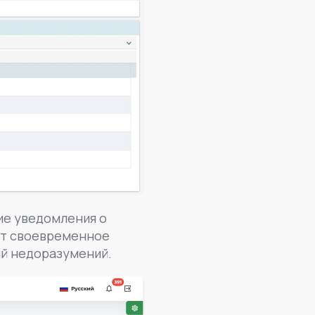
ие уведомления о
ет своевременное
ий недоразумений.