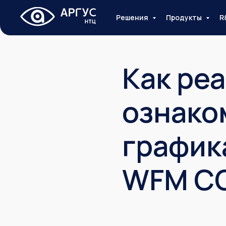
Решения
Продукты
R
Как ре
ознако
график
WFM C