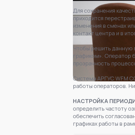
Для сохранения качес
приходится перестраи
изменения в сменах ил
контакт центра и в ито
Чтобы решить данную 
графиком». Оператор б
прозрачность процессо
Система АРГУС WFM CC
работы операторов. Н
НАСТРОЙКА ПЕРИОД
определить частоту о
обеспечить согласован
графиках работы в рам