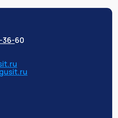
3-36-
60
it.ru
gusit.ru