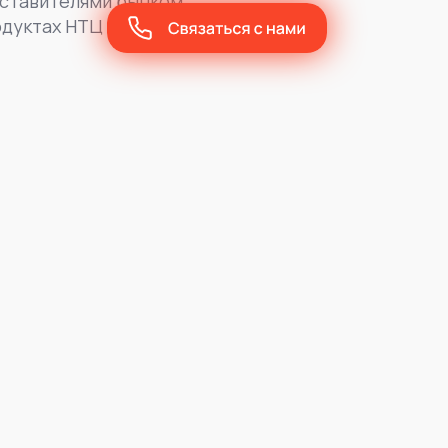
ставителями рынком,
одуктах НТЦ АРГУС,