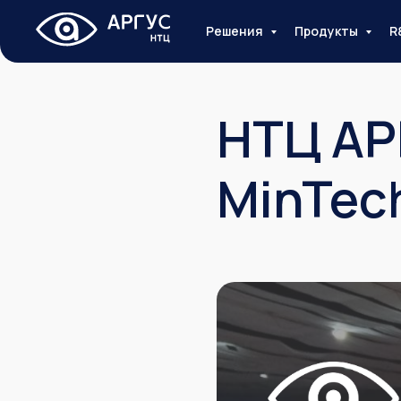
Решения
Продукты
R
НТЦ АР
MinTec