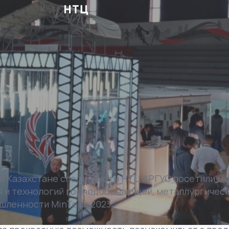
е в Казахстане специалисты НТЦ АРГУС посетили 
 и технологий горнодобывающей, металлургическо
шленности MinTech 2023.