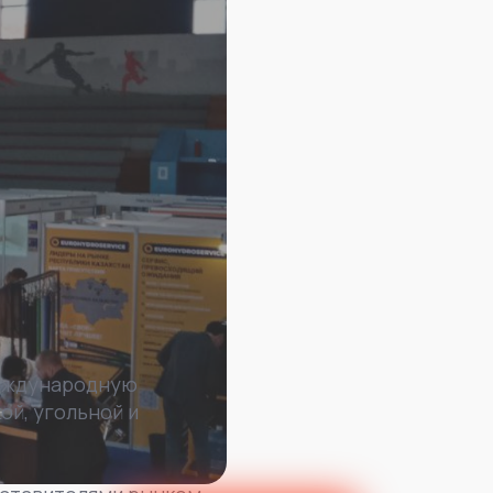
международную
й, угольной и