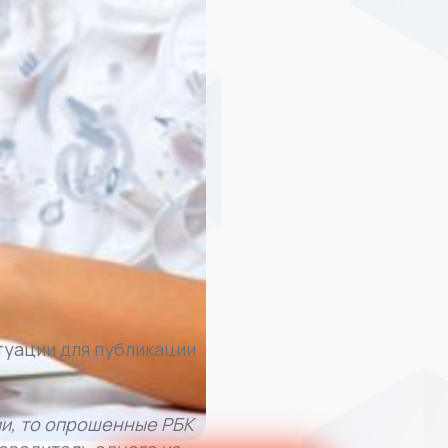
туации для публикации
ии, то опрошенные РБК