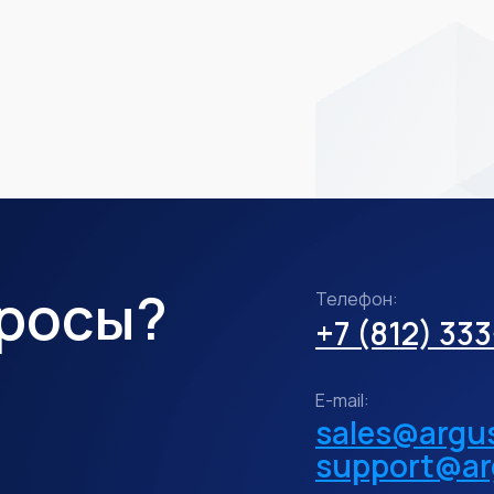
просы?
Телефон:
+7 (812) 33
E-mail:
sales@argus
support@ar