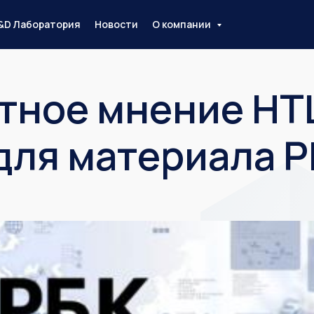
&D Лаборатория
Новости
О компании
тное мнение НТ
для материала 