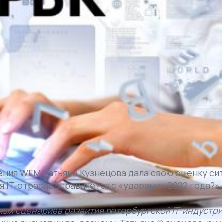
ния WFM Татьяна Кузнецова дала свою оценку си
 IT-отрасль справляется с «ударами» 2022 года?».
ных сценариев развития петербургской IT-индустр