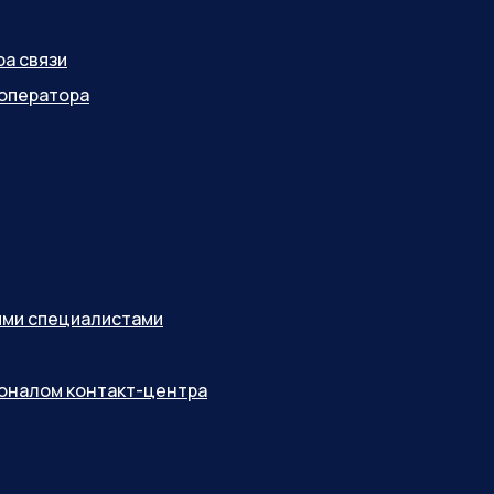
ра связи
оператора
ными специалистами
соналом контакт-центра