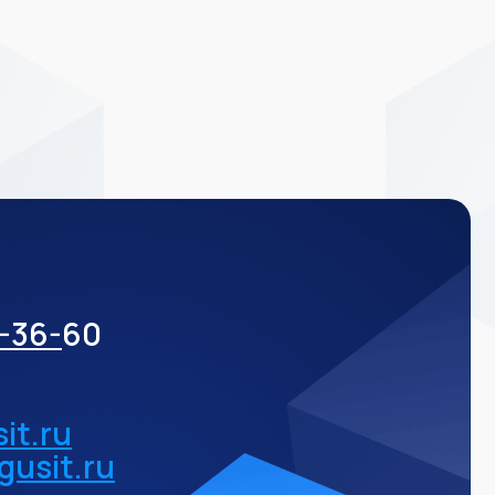
3-36-
60
it.ru
gusit.ru