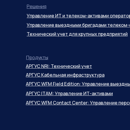
Решения
Управление ИТ и телеком-активами операто
Управление выездными бригадами телеком-
Технический учет для крупных предприятий
Продукты
АРГУС NRI: Технический учет
АРГУС Кабельная инфраструктура
АРГУС WFM Field Edition: Управление выезд
АРГУС ITAM: Управление ИТ-активами
АРГУС WFM Contact Center: Управление пер