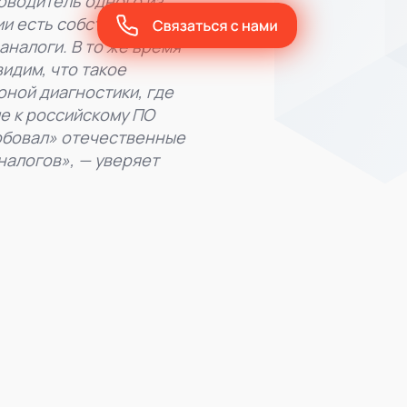
ководитель одного из
ии есть собственные
налоги. В то же время
идим, что такое
оной диагностики, где
ие к российскому ПО
обовал» отечественные
налогов», — уверяет