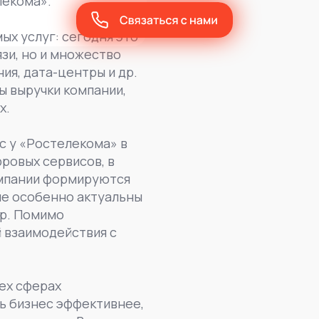
лекома».
х услуг: сегодня это
зи, но и множество
ия, дата-центры и др.
ы выручки компании,
х.
с у «Ростелекома» в
ровых сервисов, в
омпании формируются
ые особенно актуальны
др. Помимо
 взаимодействия с
ех сферах
ь бизнес эффективнее,