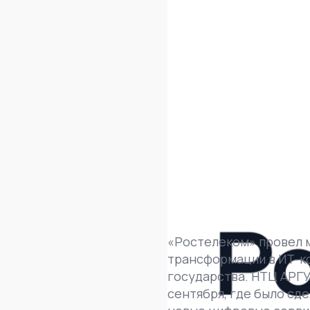
«Ростелеком» провел 
трансформации в ИТ-к
государства. НТЦ АРГ
сентября, где было сд