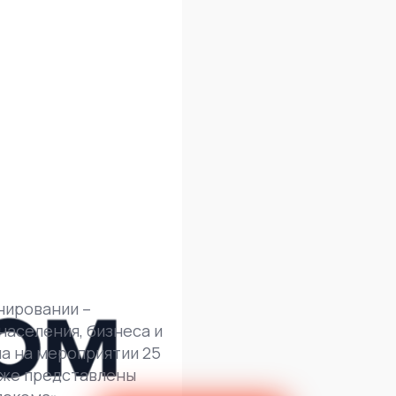
нировании –
аселения, бизнеса и
а на мероприятии 25
акже представлены