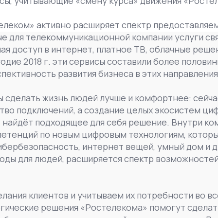
сы, учитывающие «смену курса» движения «Росте
леком» активно расширяет спектр предоставляемы
е для телекоммуникационной компании услуги свя
ая доступ в интернет, платное ТВ, облачные решен
одие 2018 г. эти сервисы составили более половин
пективность развития бизнеса в этих направления
 сделать жизнь людей лучше и комфортнее: сейча
тво подключений, а создание целых экосистем циф
т найдёт подходящее для себя решение. Внутри к
петенций по новым цифровым технологиям, котор
кибербезопасность, интернет вещей, умный дом и 
оды для людей, расширяется спектр возможностей
ания клиентов и учитываем их потребности во вс
огические решения «Ростелекома» помогут сделат