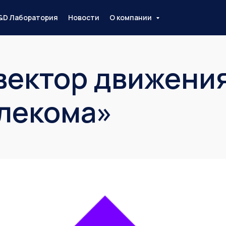
&D Лаборатория
Новости
О компании
вектор движени
лекома»