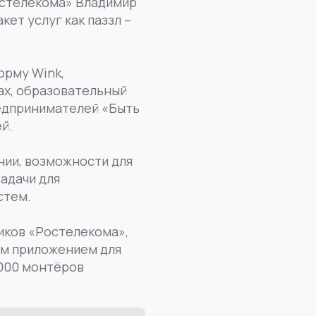
Ростелекома» Владимир
кет услуг как паззл –
орму Wink,
ах, образовательный
едпринимателей «Быть
й.
нии, возможности для
адачи для
стем.
иков «Ростелекома»,
ым приложением для
5000 монтёров