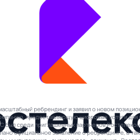
масштабный ребрендинг и заявил о новом позицио
омпанию, предоставляющую цифровые услуги для н
УС был среди приглашенных партнеров Ростелеком
елано официальное заявление о ребрендинге, а т